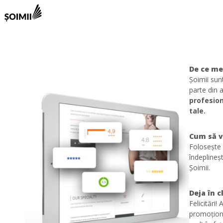
De ce me
Șoimii sunt
parte din 
profesion
tale.
Cum să ve
Folosește 
îndeplineșt
Șoimii.
Deja în 
Felicitări!
promoționa