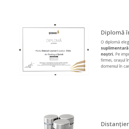
Diplomă î
O diplomă eleg
suplimentară 
noștri.
Pe impr
firmei, orașul î
domeniul în ca
Distanție