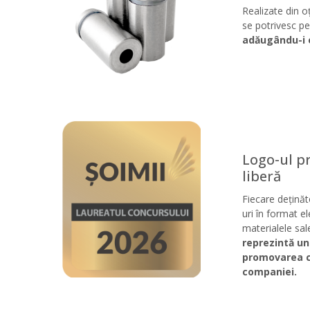
Realizate din oț
se potrivesc per
adăugându-i e
Logo-ul pr
liberă
Fiecare deținăt
uri în format el
materialele sa
reprezintă u
promovarea co
companiei.