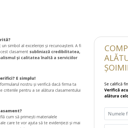
rită?
COMP
 un simbol al excelenței și recunoașterii. A fi
acest clasament
subliniază credibilitatea,
ALĂTU
alismul și calitatea înaltă a serviciilor
ȘOIMI
rifici? E simplu!
Se califică f
formularul nostru și verifică dacă firma ta
Verifică ac
e criteriile pentru a se alătura clasamentului
alătura cel
clasament?
 Află cum să primești materialele
le care te vor ajuta să te evidențiezi și mai