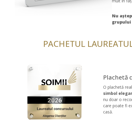
mult în fa
Nu aștep
grupului 
PACHETUL LAUREATUL
Plachetă d
O plachetă real
simbol elegant
nu doar o reco
care poate fi e
casă.