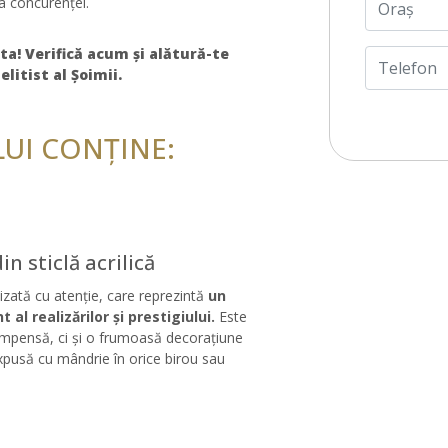
ța concurenței.
ta! Verifică acum și alătură-te
elitist al Șoimii.
UI CONȚINE:
in sticlă acrilică
izată cu atenție, care reprezintă
un
 al realizărilor și prestigiului.
Este
mpensă, ci și o frumoasă decorațiune
xpusă cu mândrie în orice birou sau