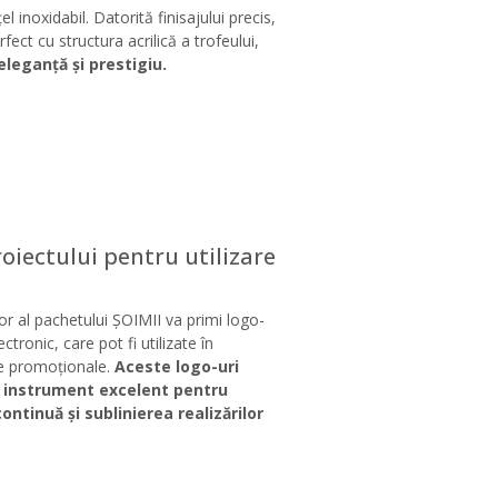
el inoxidabil. Datorită finisajului precis,
fect cu structura acrilică a trofeului,
leganță și prestigiu.
oiectului pentru utilizare
or al pachetului ȘOIMII va primi logo-
ectronic, care pot fi utilizate în
le promoționale.
Aceste logo-uri
n instrument excelent pentru
ntinuă și sublinierea realizărilor