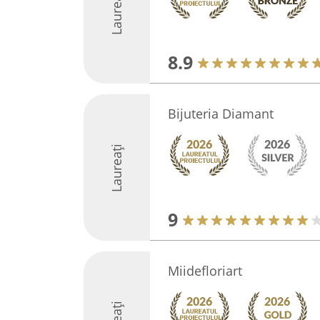
Laureați
8.9
Bijuteria Diamant
Laureați
9
Miidefloriart