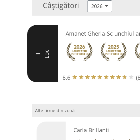
Câștigători
2026
Amanet Gherla-Sc unchiul a
Loc
I
8.6
(8
Alte firme din zonă
Carla Brillanti