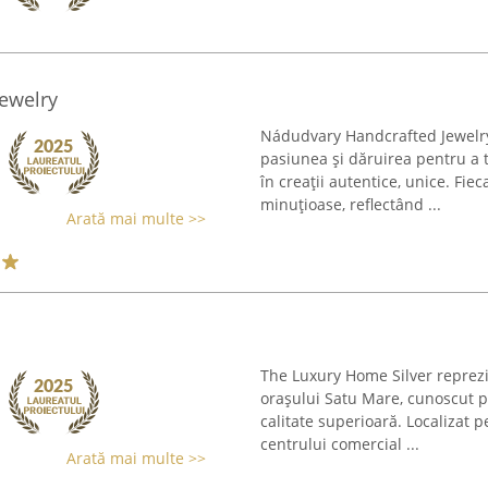
ewelry
Nádudvary Handcrafted Jewelry 
pasiunea și dăruirea pentru a 
în creații autentice, unice. Fie
minuțioase, reflectând ...
Arată mai multe >>
The Luxury Home Silver reprezin
orașului Satu Mare, cunoscut p
calitate superioară. Localizat 
centrului comercial ...
Arată mai multe >>