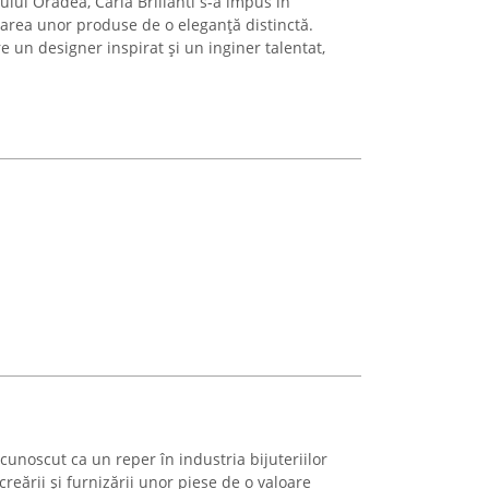
ului Oradea, Carla Brillanti s-a impus în
izarea unor produse de o eleganță distinctă.
e un designer inspirat și un inginer talentat,
unoscut ca un reper în industria bijuteriilor
reării și furnizării unor piese de o valoare