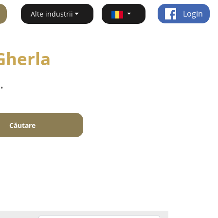
Login
Alte industrii
 Gherla
.
Căutare