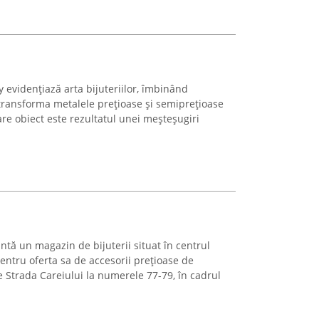
evidențiază arta bijuteriilor, îmbinând
transforma metalele prețioase și semiprețioase
care obiect este rezultatul unei meșteșugiri
tă un magazin de bijuterii situat în centrul
entru oferta sa de accesorii prețioase de
pe Strada Careiului la numerele 77-79, în cadrul