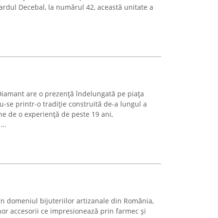
rdul Decebal, la numărul 42, această unitate a
 Diamant are o prezență îndelungată pe piața
u-se printr-o tradiție construită de-a lungul a
e de o experiență de peste 19 ani,
..
în domeniul bijuteriilor artizanale din România,
or accesorii ce impresionează prin farmec și