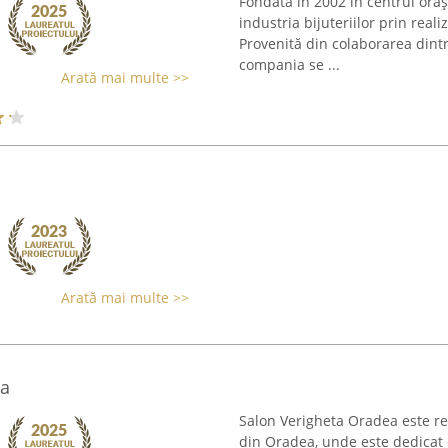
Fondată în 2002 în centrul oraș
industria bijuteriilor prin real
Provenită din colaborarea dintr
compania se ...
Arată mai multe >>
Arată mai multe >>
ea
Salon Verigheta Oradea este rec
din Oradea, unde este dedicat c