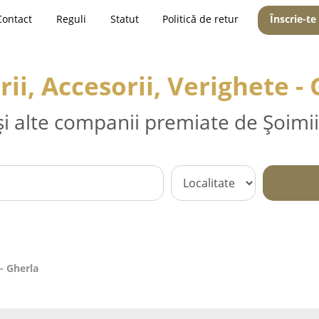
Contact
Reguli
Statut
Politică de retur
Înscrie-te
rii, Accesorii, Verighete -
și alte companii premiate de Șoimii
 - Gherla