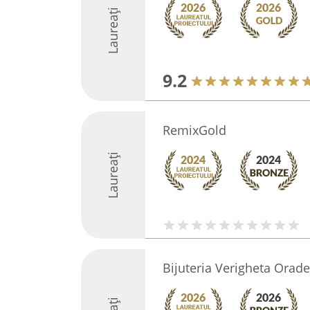
Laureați
9.2
RemixGold
Laureați
Bijuteria Verigheta Orad