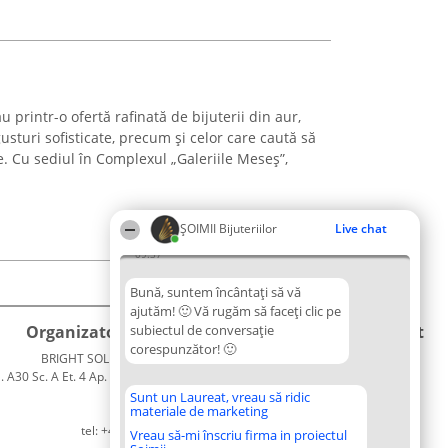
 printr-o ofertă rafinată de bijuterii din aur,
turi sofisticate, precum și celor care caută să
Cu sediul în Complexul „Galeriile Meseș”,
ŞOIMII Bijuteriilor
Live chat
09:37
Bună, suntem încântați să vă
ajutăm! 🙂 Vă rugăm să faceți clic pe
Organizator Ranking
subiectul de conversație
Plebiscyt
Contact
corespunzător! 🙂
BRIGHT SOLUTIONS BR SRL
Câștigătorii
Contact
. A30 Sc. A Et. 4 Ap. 13 Cod 061952
Lista
București
Tuturor
Sunt un Laureat, vreau să ridic
materiale de marketing
CUI 36737675
Laureaților
tel: +40 770 990 492
Reguli
Vreau să-mi înscriu firma in proiectul