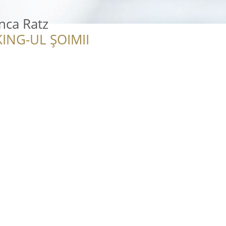
nca Ratz
ING-UL ȘOIMII