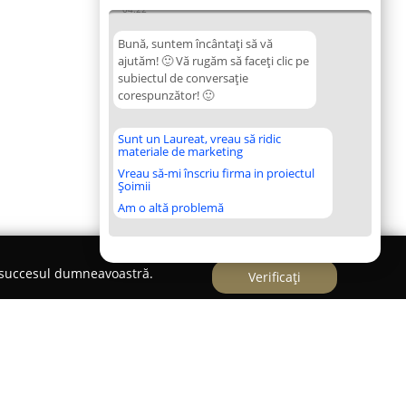
04:22
Bună, suntem încântați să vă
ajutăm! 🙂 Vă rugăm să faceți clic pe
subiectul de conversație
corespunzător! 🙂
Sunt un Laureat, vreau să ridic
materiale de marketing
Vreau să-mi înscriu firma in proiectul
Șoimii
Am o altă problemă
e succesul dumneavoastră.
Verificați