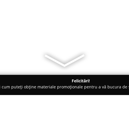
Felicitări!
ți cum puteți obține materiale promoționale pentru a vă bucura d
- Arad
Anca Ratz by Anca Ratz