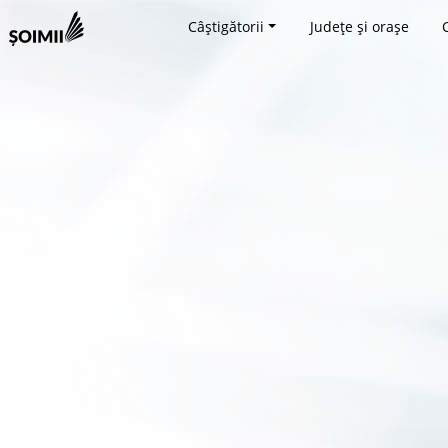
Câștigătorii
Județe și orașe