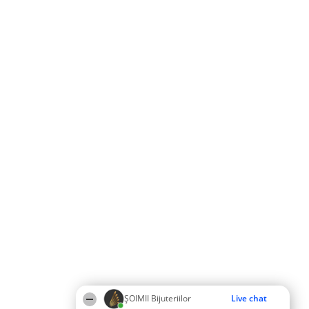
ŞOIMII Bijuteriilor
Live chat