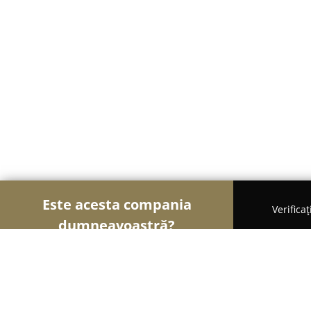
Este acesta compania
Verifica
dumneavoastră?
Şoimii Bijuteriilor
Bijuterii, Accesorii, Verighete 