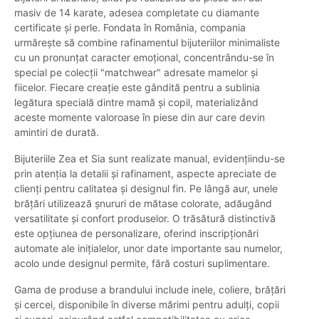
masiv de 14 karate, adesea completate cu diamante
certificate și perle. Fondata în România, compania
urmărește să combine rafinamentul bijuteriilor minimaliste
cu un pronunțat caracter emoțional, concentrându-se în
special pe colecții "matchwear" adresate mamelor și
fiicelor. Fiecare creație este gândită pentru a sublinia
legătura specială dintre mamă și copil, materializând
aceste momente valoroase în piese din aur care devin
amintiri de durată.
Bijuteriile Zea et Sia sunt realizate manual, evidențiindu-se
prin atenția la detalii și rafinament, aspecte apreciate de
clienți pentru calitatea și designul fin. Pe lângă aur, unele
brățări utilizează șnururi de mătase colorate, adăugând
versatilitate și confort produselor. O trăsătură distinctivă
este opțiunea de personalizare, oferind inscripționări
automate ale inițialelor, unor date importante sau numelor,
acolo unde designul permite, fără costuri suplimentare.
Gama de produse a brandului include inele, coliere, brățări
și cercei, disponibile în diverse mărimi pentru adulți, copii