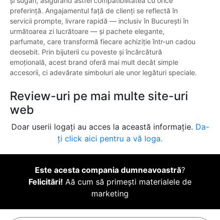
și sugari, asigurând astfel compatibilitatea cu orice
preferință. Angajamentul față de clienți se reflectă în
servicii prompte, livrare rapidă — inclusiv în București în
următoarea zi lucrătoare — și pachete elegante,
parfumate, care transformă fiecare achiziție într-un cadou
deosebit. Prin bijuterii cu poveste și încărcătură
emoțională, acest brand oferă mai mult decât simple
accesorii, ci adevărate simboluri ale unor legături speciale.
Review-uri pe mai multe site-uri
web
Doar userii logați au acces la această informație.
Da-
ți click aici pentru a vă loga.
Este acesta compania dumneavoastră
?
Felicitări!
Aă cum să primești materialele de
marketing