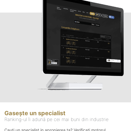
Gasește un specialist
Ranking-ul îi adună pe cei mai buni din industrie
Cauți un specialist in apropierea ta? Verificați motorul