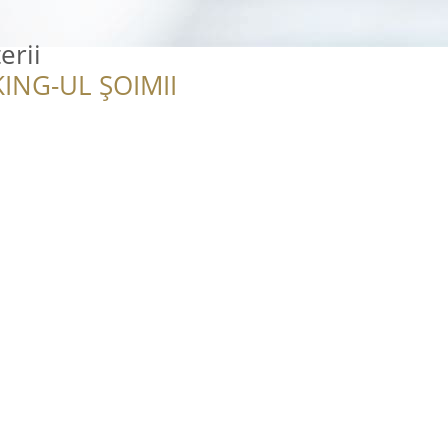
erii
ING-UL ȘOIMII