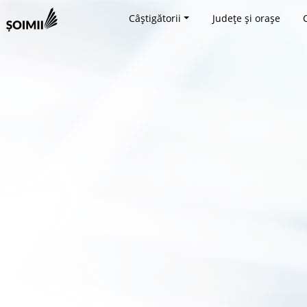
Câștigătorii
Județe și orașe