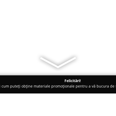
Felicitări!
ți cum puteți obține materiale promoționale pentru a vă bucura d
- Bucureşti
Atelier de bijuterii