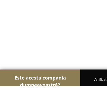
Este acesta compania
Verifica
dumneavoastră?
Şoimii Bijuteriilor
Bijuterii, Accesorii, Verighete 