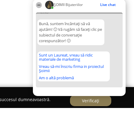
ŞOIMII Bijuteriilor
Live chat
09:45
Bună, suntem încântați să vă
ajutăm! 🙂 Vă rugăm să faceți clic pe
subiectul de conversație
corespunzător! 🙂
Sunt un Laureat, vreau să ridic
materiale de marketing
Vreau să-mi înscriu firma in proiectul
Șoimii
Am o altă problemă
e succesul dumneavoastră.
Verificați