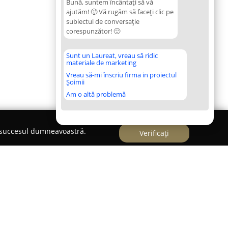
Bună, suntem încântați să vă
ajutăm! 🙂 Vă rugăm să faceți clic pe
subiectul de conversație
corespunzător! 🙂
Sunt un Laureat, vreau să ridic
materiale de marketing
Vreau să-mi înscriu firma in proiectul
Șoimii
Am o altă problemă
e succesul dumneavoastră.
Verificați