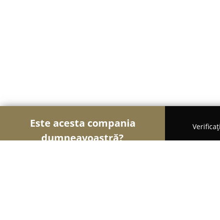
Este acesta compania
Verifica
dumneavoastră?
Şoimii Bijuteriilor
Bijuterii, Accesorii, Verighete
Bijuteria Diamant