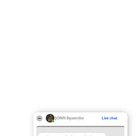
ŞOIMII Bijuteriilor
Live chat
15:16