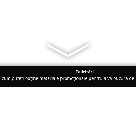
Felicitări!
ți cum puteți obține materiale promoționale pentru a vă bucura d
 - Covasna
Bijuteria Diamant