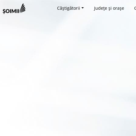
Câștigătorii
Județe și orașe