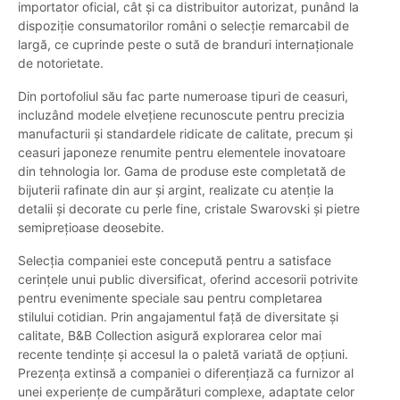
importator oficial, cât și ca distribuitor autorizat, punând la
dispoziție consumatorilor români o selecție remarcabil de
largă, ce cuprinde peste o sută de branduri internaționale
de notorietate.
Din portofoliul său fac parte numeroase tipuri de ceasuri,
incluzând modele elvețiene recunoscute pentru precizia
manufacturii și standardele ridicate de calitate, precum și
ceasuri japoneze renumite pentru elementele inovatoare
din tehnologia lor. Gama de produse este completată de
bijuterii rafinate din aur și argint, realizate cu atenție la
detalii și decorate cu perle fine, cristale Swarovski și pietre
semiprețioase deosebite.
Selecția companiei este concepută pentru a satisface
cerințele unui public diversificat, oferind accesorii potrivite
pentru evenimente speciale sau pentru completarea
stilului cotidian. Prin angajamentul față de diversitate și
calitate, B&B Collection asigură explorarea celor mai
recente tendințe și accesul la o paletă variată de opțiuni.
Prezența extinsă a companiei o diferențiază ca furnizor al
unei experiențe de cumpărături complexe, adaptate celor