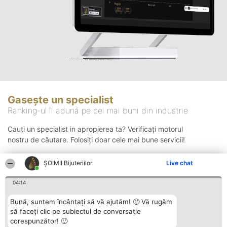
Gasește un specialist
Ranking-ul îi adună pe cei mai buni din industrie
Cauți un specialist in apropierea ta? Verificați motorul
nostru de căutare. Folosiți doar cele mai bune servicii!
ŞOIMII Bijuteriilor
Live chat
Căutare
04:14
Bună, suntem încântați să vă ajutăm! 🙂 Vă rugăm
să faceți clic pe subiectul de conversație
corespunzător! 🙂