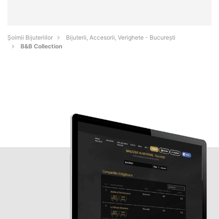
Şoimii Bijuteriilor
Bijuterii, Accesorii, Verighete - Bucureşti
B&B Collection