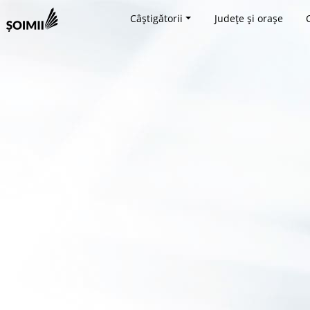
Câștigătorii
Județe și orașe