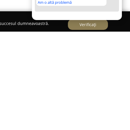
Am o altă problemă
e succesul dumneavoastră.
Verificați
oscut ca un magazin important de bijuterii,
e extinse de produse din aur și argint, potrivite
mente speciale. Având sediul în Tulcea, pe Strada
arcă prin colecțiile sale bogate, compuse din
fisticate.
ră de la bijuterii clasice din aur până la articole
i decorate cu pietre precum zirconiul alb sau