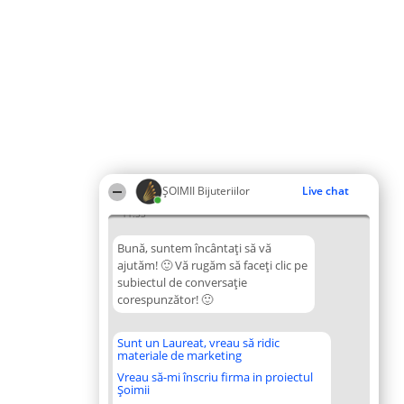
ŞOIMII Bijuteriilor
Live chat
11:33
Bună, suntem încântați să vă
ajutăm! 🙂 Vă rugăm să faceți clic pe
subiectul de conversație
corespunzător! 🙂
Sunt un Laureat, vreau să ridic
materiale de marketing
Vreau să-mi înscriu firma in proiectul
Șoimii