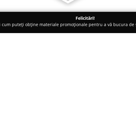
Felicitări!
ți cum puteți obține materiale promoționale pentru a vă bucura d
- Tulcea
Global Silver & Gold
Despre companie:
Global Silver & Gold
este recun
specializat în oferirea unei gam
pentru diverse stiluri și eveni
Isaccei nr. 12, compania se rem
bijuterii elegante și accesorii so
Diversitatea sortimentului acope
moderne din argint 925, deseor