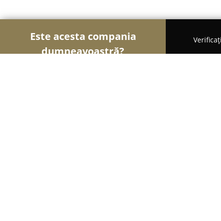
Este acesta compania
Verifica
dumneavoastră?
Şoimii Bijuteriilor
Bijuterii, Accesorii, Verighete 
Global Silver & Gold
9
(21)
Tulcea, Tulcea
Afișează numărul de telefon