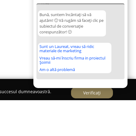
11:46
Bună, suntem încântați să vă
ajutăm! 🙂 Vă rugăm să faceți clic pe
subiectul de conversație
corespunzător! 🙂
Sunt un Laureat, vreau să ridic
materiale de marketing
Vreau să-mi înscriu firma in proiectul
Șoimii
Am o altă problemă
e succesul dumneavoastră.
Verificați