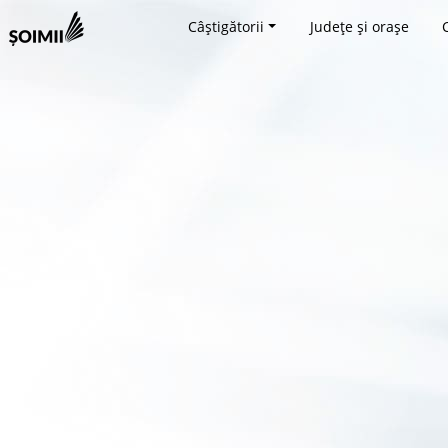
Câștigătorii
Județe și orașe