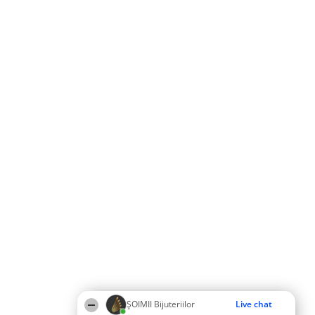
ŞOIMII Bijuteriilor
Live chat