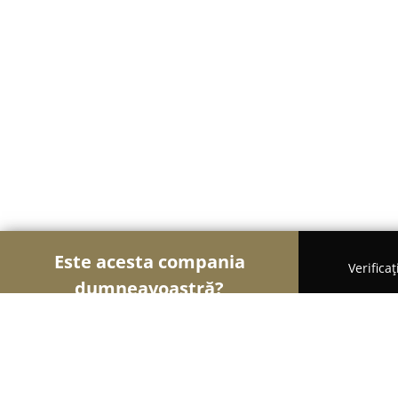
Este acesta compania
Verifica
dumneavoastră?
Şoimii Bijuteriilor
Bijuterii, Accesorii, Verighete 