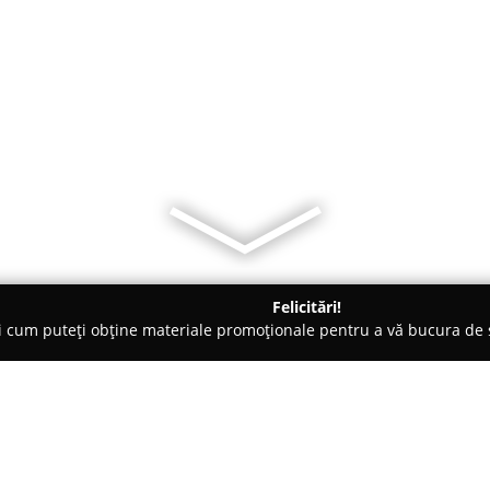
Felicitări!
ți cum puteți obține materiale promoționale pentru a vă bucura d
- Slobozia
Bijuteria Katy