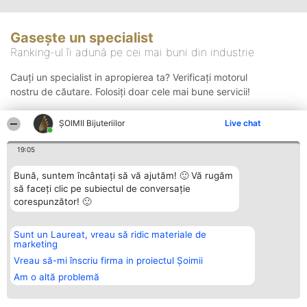
Gasește un specialist
Ranking-ul îi adună pe cei mai buni din industrie
Cauți un specialist in apropierea ta? Verificați motorul
nostru de căutare. Folosiți doar cele mai bune servicii!
ŞOIMII Bijuteriilor
Live chat
Căutare
19:05
Bună, suntem încântați să vă ajutăm! 🙂 Vă rugăm
să faceți clic pe subiectul de conversație
corespunzător! 🙂
Sunt un Laureat, vreau să ridic materiale de
Organizator Ranking
Plebiscyt
Contact
marketing
BRIGHT SOLUTIONS BR SRL
Câștigătorii
Contact
Aleea Timisul De Sus 2 Bl. A30
Lista Tuturor
Vreau să-mi înscriu firma in proiectul Șoimii
Sc. A Et. 4 Ap. 13 Cod 061952
Laureaților
Am o altă problemă
București
Reguli
CUI 36737675
Statut
tel: +40 770 990 492
Politica de