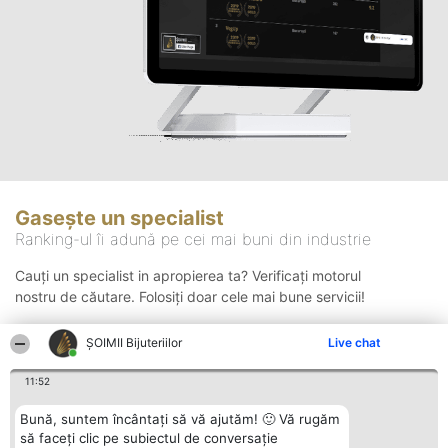
Gasește un specialist
Ranking-ul îi adună pe cei mai buni din industrie
Cauți un specialist in apropierea ta? Verificați motorul
nostru de căutare. Folosiți doar cele mai bune servicii!
ŞOIMII Bijuteriilor
Live chat
Căutare
11:52
Bună, suntem încântați să vă ajutăm! 🙂 Vă rugăm
să faceți clic pe subiectul de conversație