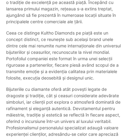
o tradiție de excelență pe această piață. Începând cu
lansarea primului magazin, rețeaua s-a extins treptat,
ajungând să fie prezentă în numeroase locații situate în
principalele centre comerciale ale țării.
Ceea ce distinge Kultho Diamonds pe piață este un
concept distinct, ce reunește sub același brand unele
dintre cele mai renumite nume internaționale din universul
bijuteriilor și ceasurilor, recunoscute la nivel mondial.
Portofoliul companiei este format în urma unei selecții
riguroase a partenerilor, fiecare piesă având scopul de a
transmite emoție și a evidenția calitatea prin materialele
folosite, execuția deosebită și designul unic.
Bijuteriile cu diamante oferă atât povești legate de
dragoste și tradiție, cât și ceasuri considerate adevărate
simboluri, iar clienții pot explora o atmosferă dominată de
rafinament și eleganță autentică. Devotamentul pentru
măiestrie, tradiție și estetică se reflectă în fiecare aspect,
oferind o incursiune într-un univers al luxului veritabil.
Profesionalismul personalului specializat adaugă valoare
experienței clienților, adresându-se celor care apreciază