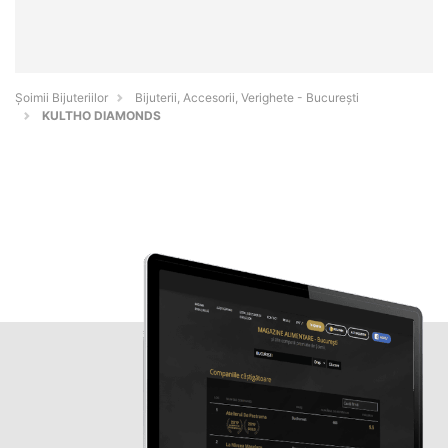
Şoimii Bijuteriilor
Bijuterii, Accesorii, Verighete - Bucureşti
KULTHO DIAMONDS