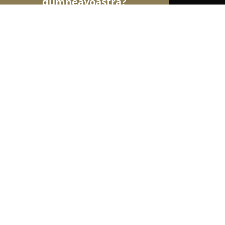
dumneavoastră?
Şoimii Bijuteriilor
Bijuterii, Accesorii, Verighete 
ORODIAMI Fine Jewelry - Bijuterii pen
9.1
(20)
Bucureşti, Bulevardul Lascăr Catargiu 27, et. 2 1
Afișează numărul de telefon