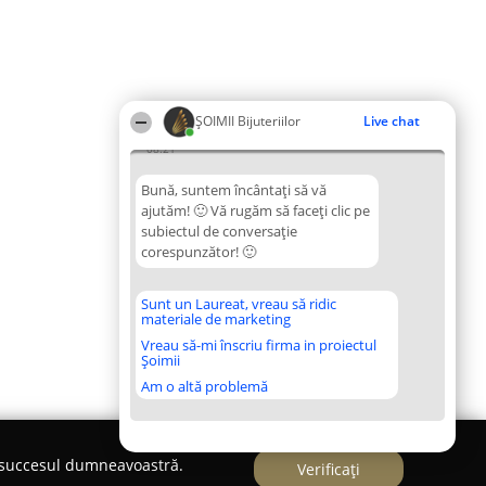
ŞOIMII Bijuteriilor
Live chat
08:21
Bună, suntem încântați să vă
ajutăm! 🙂 Vă rugăm să faceți clic pe
subiectul de conversație
corespunzător! 🙂
Sunt un Laureat, vreau să ridic
materiale de marketing
Vreau să-mi înscriu firma in proiectul
Șoimii
Am o altă problemă
e succesul dumneavoastră.
Verificați