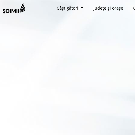
Câștigătorii
Județe și orașe