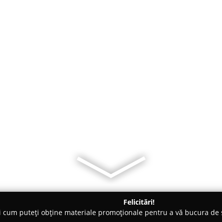
Felicitări!
ți cum puteți obține materiale promoționale pentru a vă bucura d