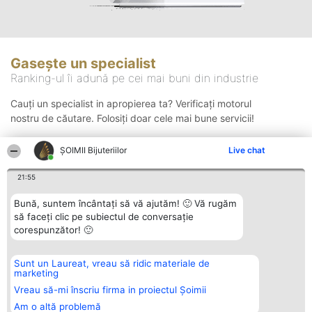
Gasește un specialist
Ranking-ul îi adună pe cei mai buni din industrie
Cauți un specialist in apropierea ta? Verificați motorul
nostru de căutare. Folosiți doar cele mai bune servicii!
ŞOIMII Bijuteriilor
Live chat
Căutare
21:55
Bună, suntem încântați să vă ajutăm! 🙂 Vă rugăm
să faceți clic pe subiectul de conversație
corespunzător! 🙂
Sunt un Laureat, vreau să ridic materiale de
Organizator Ranking
Plebiscyt
Contact
marketing
BRIGHT SOLUTIONS BR SRL
Câștigătorii
Contact
Aleea Timisul De Sus 2 Bl. A30
Lista Tuturor
Vreau să-mi înscriu firma in proiectul Șoimii
Sc. A Et. 4 Ap. 13 Cod 061952
Laureaților
Am o altă problemă
București
Reguli