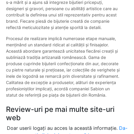
s-a mărit și a ajuns să integreze bijutieri pricepuți,
designeri și gravori, persoane cu abilități artistice care au
contribuit la definirea unui stil reprezentativ pentru acest
brand. Fiecare piesă de bijuterie creată de companie
reflectă meticulozitate și atenție sporită la detalii.
Procesul de realizare implică numeroase etape manuale,
menținând un standard ridicat al calității și finisajelor.
Această abordare garantează unicitatea fiecărei creații și
subliniază tradiția artizanală românească. Gama de
produse cuprinde bijuterii confecționate din aur, decorate
cu pietre naturale și prețioase, iar colecțiile de verighete și
inele de logodnă se remarcă prin diversitate și rafinament.
Calitatea de excepție a produselor, alături de experiența
profesioniștilor implicați, acordă companiei Sabion un
statut de referință pe piața de bijuterii din România.
Review-uri pe mai multe site-uri
web
Doar userii logați au acces la această informație.
Da-