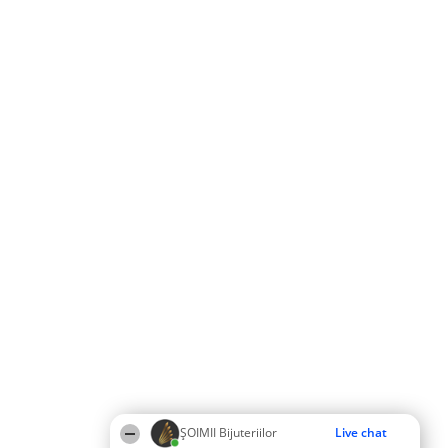
ŞOIMII Bijuteriilor
Live chat