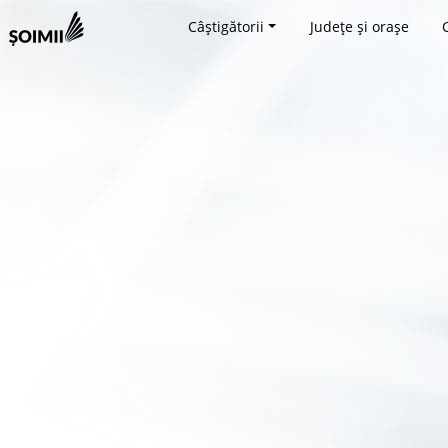
Câștigătorii
Județe și orașe