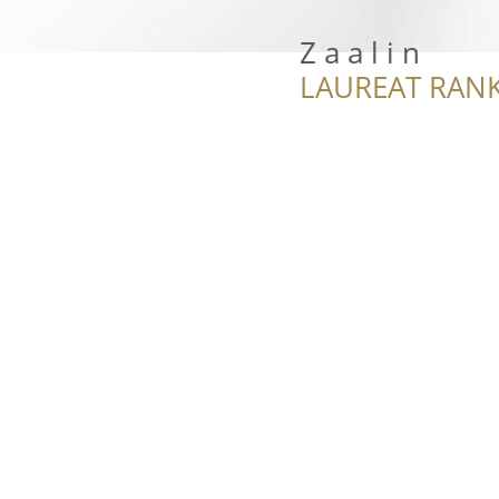
Z a a l i n
LAUREAT RANK