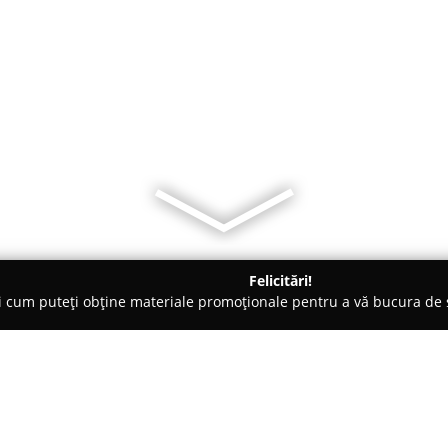
Felicitări!
ți cum puteți obține materiale promoționale pentru a vă bucura d
- Bucureşti
Z a a l i n