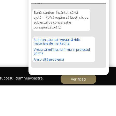
09:38
Bună, suntem încântați să vă
ajutăm! 🙂 Vă rugăm să faceți clic pe
subiectul de conversație
corespunzător! 🙂
Sunt un Laureat, vreau să ridic
materiale de marketing
Vreau să-mi înscriu firma in proiectul
Șoimii
Am o altă problemă
e succesul dumneavoastră.
Verificați