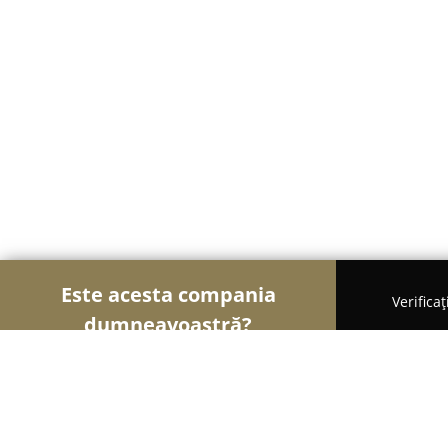
Este acesta compania
Verifica
dumneavoastră?
Şoimii Bijuteriilor
Bijuterii, Accesorii, Verighete 