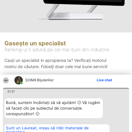
Gasește un specialist
Ranking-ul îi adună pe cei mai buni din industrie
Cauți un specialist in apropierea ta? Verificați motorul
nostru de căutare. Folosiți doar cele mai bune servicii!
ŞOIMII Bijuteriilor
Live chat
Căutare
21:21
Bună, suntem încântați să vă ajutăm! 🙂 Vă rugăm
să faceți clic pe subiectul de conversație
corespunzător! 🙂
Sunt un Laureat, vreau să ridic materiale de
Organizator Ranking
Plebiscyt
Contact