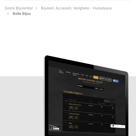
Şoimii Bijuteriilor
Bijuterii, Accesorii, Verighete - Hunedoara
Belle Bijou