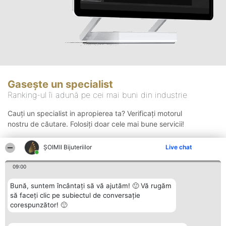
Gasește un specialist
Ranking-ul îi adună pe cei mai buni din industrie
Cauți un specialist in apropierea ta? Verificați motorul
nostru de căutare. Folosiți doar cele mai bune servicii!
ŞOIMII Bijuteriilor
Live chat
Căutare
09:00
Bună, suntem încântați să vă ajutăm! 🙂 Vă rugăm
să faceți clic pe subiectul de conversație
corespunzător! 🙂