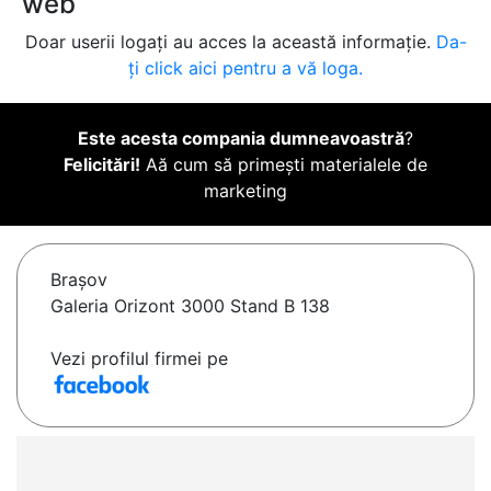
web
Doar userii logați au acces la această informație.
Da-
ți click aici pentru a vă loga.
Este acesta compania dumneavoastră
?
Felicitări!
Aă cum să primești materialele de
marketing
Braşov
Galeria Orizont 3000 Stand B 138
Vezi profilul firmei pe