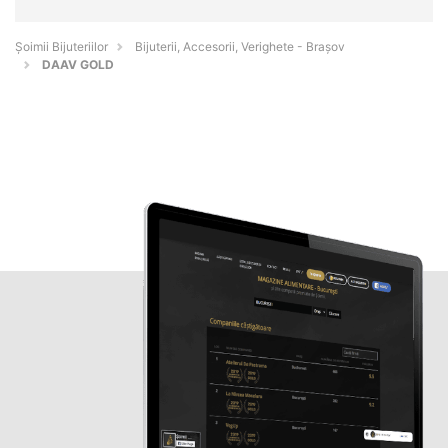
Şoimii Bijuteriilor
Bijuterii, Accesorii, Verighete - Braşov
DAAV GOLD