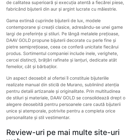
de calitatea superioară și execuția atentă a fiecărei piese,
fabricând bijuterii din aur și argint lucrate cu măiestrie.
Gama extinsă cuprinde bijuterii de lux, modele
contemporane și creații clasice, adresându-se unei game
largi de preferințe și stiluri. Pe lângă metalele prețioase,
DAAV GOLD propune bijuterii decorate cu perle fine și
pietre semiprețioase, ceea ce conferă unicitate fiecărui
produs. Sortimentul companiei include inele, verighete,
cercei distincți, brățări rafinate și lanțuri, dedicate atât
femeilor, cât și bărbaților.
Un aspect deosebit al ofertei îl constituie bijuteriile
realizate manual din sticlă de Murano, subliniind atenția
pentru detalii artizanale și originalitate. Prin multitudinea
de stiluri și materiale, DAAV GOLD se consolidează drept o
alegere deosebită pentru persoanele care caută bijuterii
unice și atemporale, potrivite pentru a completa orice
personalitate și stil vestimentar.
Review-uri pe mai multe site-uri