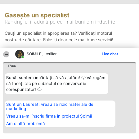
Gasește un specialist
Ranking-ul îi adună pe cei mai buni din industrie
Cauți un specialist in apropierea ta? Verificați motorul
nostru de căutare. Folosiți doar cele mai bune servicii!
ŞOIMII Bijuteriilor
Live chat
Căutare
17:06
Bună, suntem încântați să vă ajutăm! 🙂 Vă rugăm
să faceți clic pe subiectul de conversație
corespunzător! 🙂
Sunt un Laureat, vreau să ridic materiale de
Organizator Ranking
Plebiscyt
Contact
marketing
BRIGHT SOLUTIONS BR SRL
Câștigătorii
Contact
Aleea Timisul De Sus 2 Bl. A30
Lista Tuturor
Vreau să-mi înscriu firma in proiectul Șoimii
Sc. A Et. 4 Ap. 13 Cod 061952
Laureaților
Am o altă problemă
București
Reguli
CUI 36737675
Statut
tel: +40 770 990 492
Politica de
confidențialitate