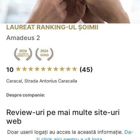
LAUREAT RANKING-UL ȘOIMII
Amadeus 2
10
(45)
Caracal, Strada Antonius Caracalla
Despre companie:
Review-uri pe mai multe site-uri
web
Doar userii logați au acces la această informație.
Da-
ți click aici pentru a vă loga.