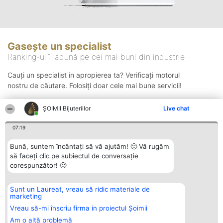
Gasește un specialist
Ranking-ul îi adună pe cei mai buni din industrie
Cauți un specialist in apropierea ta? Verificați motorul
nostru de căutare. Folosiți doar cele mai bune servicii!
ŞOIMII Bijuteriilor
Live chat
Căutare
07:19
Bună, suntem încântați să vă ajutăm! 🙂 Vă rugăm
să faceți clic pe subiectul de conversație
corespunzător! 🙂
Sunt un Laureat, vreau să ridic materiale de
Organizator Ranking
Plebiscyt
Contact
marketing
BRIGHT SOLUTIONS BR SRL
Câștigătorii
Contact
Aleea Timisul De Sus 2 Bl. A30
Lista Tuturor
Vreau să-mi înscriu firma in proiectul Șoimii
Sc. A Et. 4 Ap. 13 Cod 061952
Laureaților
Am o altă problemă
București
Reguli