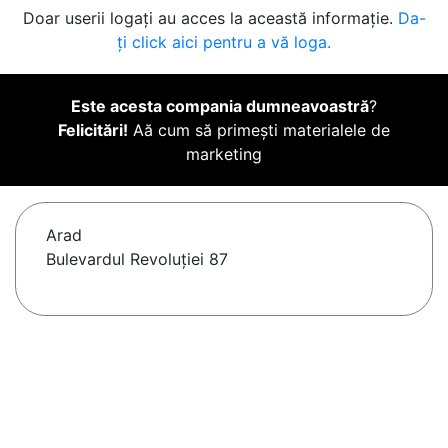
Doar userii logați au acces la această informație.
Da-
ți click aici pentru a vă loga.
Este acesta compania dumneavoastră
?
Felicitări!
Aă cum să primești materialele de
marketing
Arad
Bulevardul Revoluției 87