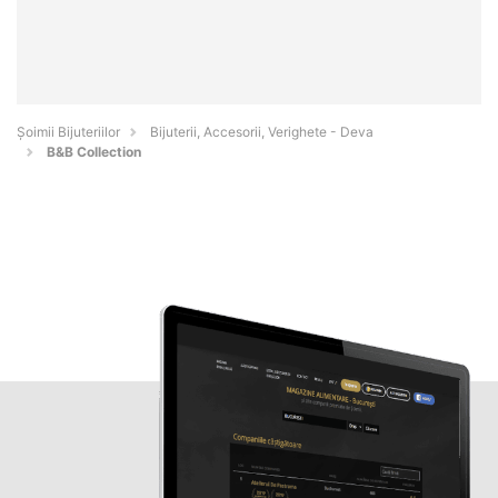
Şoimii Bijuteriilor
Bijuterii, Accesorii, Verighete - Deva
B&B Collection