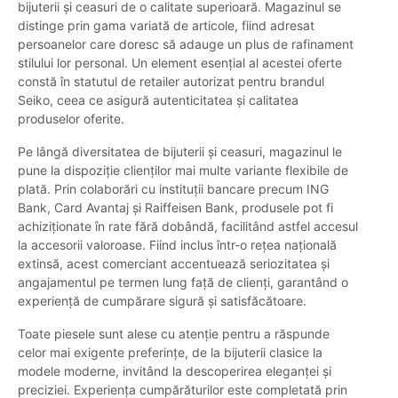
bijuterii și ceasuri de o calitate superioară. Magazinul se
distinge prin gama variată de articole, fiind adresat
persoanelor care doresc să adauge un plus de rafinament
stilului lor personal. Un element esențial al acestei oferte
constă în statutul de retailer autorizat pentru brandul
Seiko, ceea ce asigură autenticitatea și calitatea
produselor oferite.
Pe lângă diversitatea de bijuterii și ceasuri, magazinul le
pune la dispoziție clienților mai multe variante flexibile de
plată. Prin colaborări cu instituții bancare precum ING
Bank, Card Avantaj și Raiffeisen Bank, produsele pot fi
achiziționate în rate fără dobândă, facilitând astfel accesul
la accesorii valoroase. Fiind inclus într-o rețea națională
extinsă, acest comerciant accentuează seriozitatea și
angajamentul pe termen lung față de clienți, garantând o
experiență de cumpărare sigură și satisfăcătoare.
Toate piesele sunt alese cu atenție pentru a răspunde
celor mai exigente preferințe, de la bijuterii clasice la
modele moderne, invitând la descoperirea eleganței și
preciziei. Experiența cumpărăturilor este completată prin