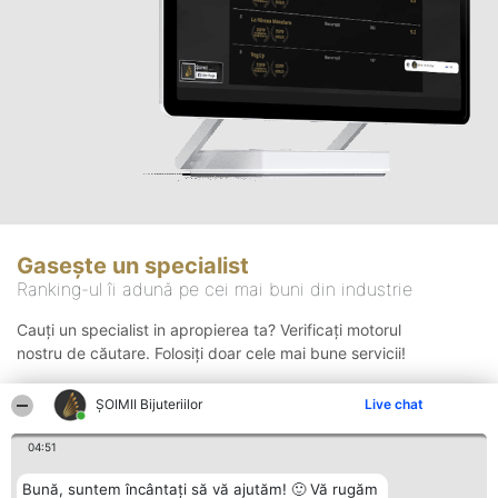
Gasește un specialist
Ranking-ul îi adună pe cei mai buni din industrie
Cauți un specialist in apropierea ta? Verificați motorul
nostru de căutare. Folosiți doar cele mai bune servicii!
ŞOIMII Bijuteriilor
Live chat
Căutare
04:51
Bună, suntem încântați să vă ajutăm! 🙂 Vă rugăm