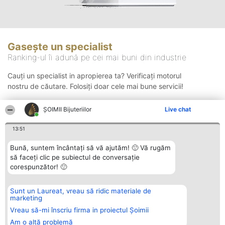
Gasește un specialist
Ranking-ul îi adună pe cei mai buni din industrie
Cauți un specialist in apropierea ta? Verificați motorul
nostru de căutare. Folosiți doar cele mai bune servicii!
ŞOIMII Bijuteriilor
Live chat
Căutare
13:51
Bună, suntem încântați să vă ajutăm! 🙂 Vă rugăm
să faceți clic pe subiectul de conversație
corespunzător! 🙂
Sunt un Laureat, vreau să ridic materiale de
Organizator Ranking
Plebiscyt
Contact
marketing
BRIGHT SOLUTIONS BR SRL
Câștigătorii
Contact
Aleea Timisul De Sus 2 Bl. A30
Lista Tuturor
Vreau să-mi înscriu firma in proiectul Șoimii
Sc. A Et. 4 Ap. 13 Cod 061952
Laureaților
Am o altă problemă
București
Reguli