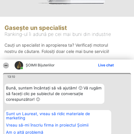
Gasește un specialist
Ranking-ul îi adună pe cei mai buni din industrie
Cauți un specialist in apropierea ta? Verificați motorul
nostru de căutare. Folosiți doar cele mai bune servicii!
ŞOIMII Bijuteriilor
Live chat
Căutare
13:10
Bună, suntem încântați să vă ajutăm! 🙂 Vă rugăm
să faceți clic pe subiectul de conversație
corespunzător! 🙂
Sunt un Laureat, vreau să ridic materiale de
Organizator Ranking
Plebiscyt
Contact
marketing
BRIGHT SOLUTIONS BR SRL
Câștigătorii
Contact
Aleea Timisul De Sus 2 Bl. A30
Lista Tuturor
Vreau să-mi înscriu firma in proiectul Șoimii
Sc. A Et. 4 Ap. 13 Cod 061952
Laureaților
Am o altă problemă
București
Reguli