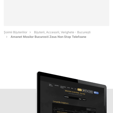
Şoimii Bijuteriilor
Bijuterii, Accesorii, Verighete - Bucureşti
Amanet Mosilor Bucuresti Zeus Non Stop Telefoane