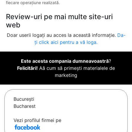
fiecare operațiune realizată.
Review-uri pe mai multe site-uri
web
Doar userii logați au acces la această informație.
Da-
ți click aici pentru a vă loga.
Este acesta compania dumneavoastră
?
Felicitări!
Aă cum să primești materialele de
marketing
Bucureşti
Bucharest
Vezi profilul firmei pe