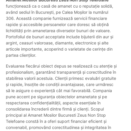
funcționează ca o casă de amanet cu o reputație solidă,
având sediul în București, pe Calea Moșilor la numărul
306. Această companie furnizează servicii financiare
rapide și accesibile persoanelor care doresc să obțină
lichidități prin amanetarea diverselor bunuri de valoare.
Portofoliul de bunuri acceptate include bijuterii din aur și
argint, ceasuri valoroase, diamante, electronice și alte
articole importante, acoperind o varietate de cerințe din
partea clienților.
Evaluarea fiecărui obiect depus se realizează cu atenție și
profesionalism, garantând transparență și corectitudine în
stabilirea valorii acestuia. Clienții primesc evaluări gratuite
și rapide, însoțite de condiții avantajoase, care urmăresc
să le asigure o experiență cât mai favorabilă. Compania
pune accent pe siguranța obiectelor amanetate și pe
respectarea confidențialității, aspecte esențiale în
consolidarea încrederii dintre firmă și clienți. Scopul
principal al Amanet Mosilor Bucuresti Zeus Non Stop
Telefoane constă în a oferi suport financiar eficient și
convenabil, promovând corectitudinea și integritatea în