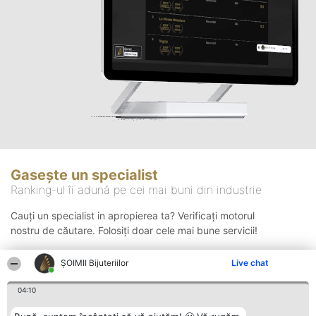
Gasește un specialist
Ranking-ul îi adună pe cei mai buni din industrie
Cauți un specialist in apropierea ta? Verificați motorul
nostru de căutare. Folosiți doar cele mai bune servicii!
ŞOIMII Bijuteriilor
Live chat
Căutare
04:10