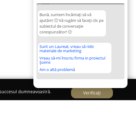
12:45
Bună, suntem încântați să vă
ajutăm! 🙂 Vă rugăm să faceți clic pe
subiectul de conversație
corespunzător! 🙂
Sunt un Laureat, vreau să ridic
materiale de marketing
Vreau să-mi înscriu firma in proiectul
Șoimii
Am o altă problemă
e succesul dumneavoastră.
Verificați