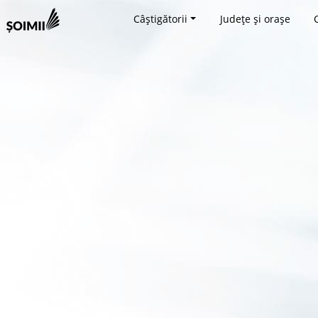
Câștigătorii
Județe și orașe