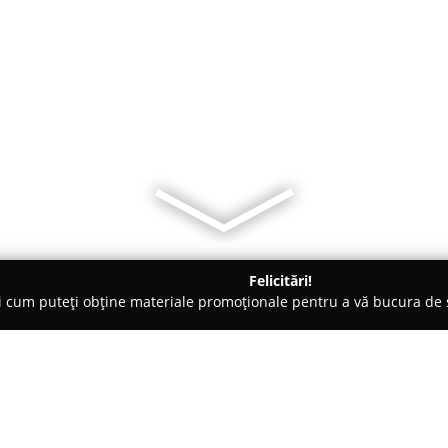
Felicitări!
ți cum puteți obține materiale promoționale pentru a vă bucura d
- Bucureşti
Amanet Cashbook Rahova