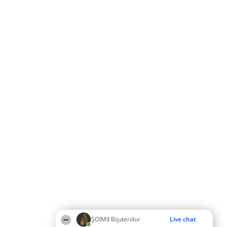
ŞOIMII Bijuteriilor
Live chat