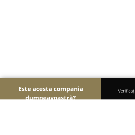
Este acesta compania
Verifica
dumneavoastră?
Şoimii Bijuteriilor
Bijuterii, Accesorii, Verighete 