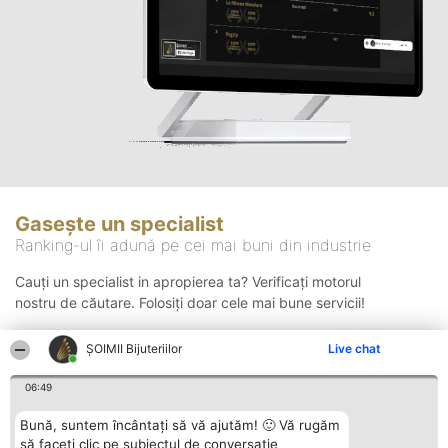
Gasește un specialist
Ranking-ul îi adună pe cei mai buni din industrie
Cauți un specialist in apropierea ta? Verificați motorul
nostru de căutare. Folosiți doar cele mai bune servicii!
ŞOIMII Bijuteriilor
Live chat
Căutare
06:49
Bună, suntem încântați să vă ajutăm! 🙂 Vă rugăm
să faceți clic pe subiectul de conversație