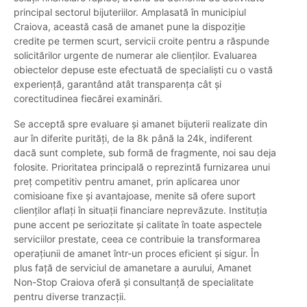
principal sectorul bijuteriilor. Amplasată în municipiul
Craiova, această casă de amanet pune la dispoziție
credite pe termen scurt, servicii croite pentru a răspunde
solicitărilor urgente de numerar ale clienților. Evaluarea
obiectelor depuse este efectuată de specialiști cu o vastă
experiență, garantând atât transparența cât și
corectitudinea fiecărei examinări.
Se acceptă spre evaluare și amanet bijuterii realizate din
aur în diferite purități, de la 8k până la 24k, indiferent
dacă sunt complete, sub formă de fragmente, noi sau deja
folosite. Prioritatea principală o reprezintă furnizarea unui
preț competitiv pentru amanet, prin aplicarea unor
comisioane fixe și avantajoase, menite să ofere suport
clienților aflați în situații financiare neprevăzute. Instituția
pune accent pe seriozitate și calitate în toate aspectele
serviciilor prestate, ceea ce contribuie la transformarea
operațiunii de amanet într-un proces eficient și sigur. În
plus față de serviciul de amanetare a aurului, Amanet
Non-Stop Craiova oferă și consultanță de specialitate
pentru diverse tranzacții.