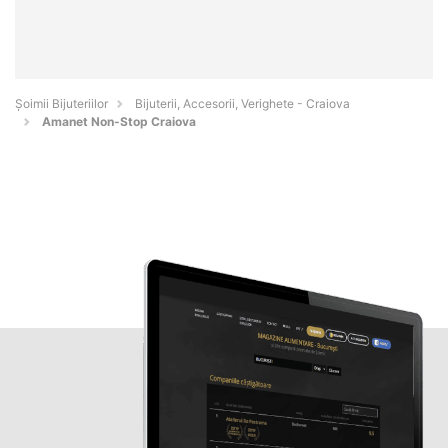
Şoimii Bijuteriilor
Bijuterii, Accesorii, Verighete - Craiova
Amanet Non-Stop Craiova