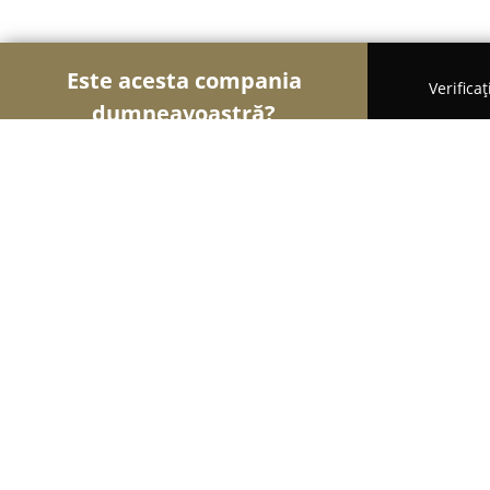
Este acesta compania
Verifica
dumneavoastră?
Şoimii Bijuteriilor
Bijuterii, Accesorii, Verighete -
MoneyGold
8.6
(30)
Balş, Strada Nicolae Balcescu, bl.K parter
Afișează numărul de telefon