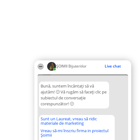
ŞOIMII Bijuteriilor
Live chat
14:46
Bună, suntem încântați să vă
ajutăm! 🙂 Vă rugăm să faceți clic pe
subiectul de conversație
corespunzător! 🙂
Sunt un Laureat, vreau să ridic
materiale de marketing
Vreau să-mi înscriu firma in proiectul
Șoimii