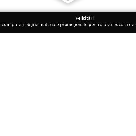
Felicitări!
ți cum puteți obține materiale promoționale pentru a vă bucura d
 Olt
MoneyGold
Despre companie:
MoneyGold
reprezintă o combin
financiare esențiale și gestiona
Balș, localizată pe Strada Nicol
remarcat prin varietatea servicii
precum amanetarea, comercializ
schimb valutar.
Prin serviciile de amanet, pot f