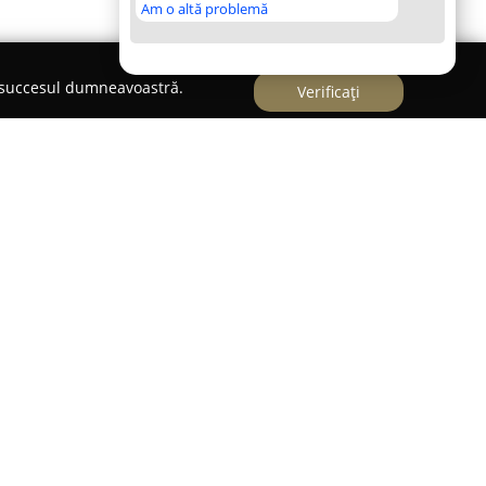
Am o altă problemă
e succesul dumneavoastră.
Verificați
ație echilibrată între oferirea de servicii
rea tranzacțiilor cu metale prețioase în orașul
ae Bălcescu, bloc K, la parter. Această entitate s-a
lor disponibile, facilitând accesul la activități
area de bijuterii și realizarea operațiunilor de
i depuse ca garanție atât obiecte din aur cât și