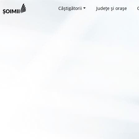
Câștigătorii
Județe și orașe