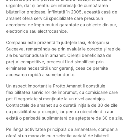
urgente, dar și pentru cei interesați de cumpărarea
bijuteriilor prețioase. Înființată în 2005, această casă de
amanet oferă servicii specializate care presupun
acordarea de împrumuturi garantate cu obiecte din aur,
electronice sau electrocasnice.
Compania este prezentă în județele Iași, Botoșani și
Suceava, remarcându-se prin evaluările corecte și rapide
ale bunurilor aduse în amanet. Clienții beneficiază de
prețuri competitive, procesul fiind simplificat prin
eliminarea necesității unor garanți, ceea ce permite
accesarea rapidă a sumelor dorite.
Un aspect important la Protto Amanet îl constituie
flexibilitatea serviciilor de împrumut, cu comisioane care
pot fi negociate și menținute la un nivel avantajos.
Contractele de amanet au o durată inițială de 30 de zile,
cu posibilitatea prelungirii, iar pentru obiectele din aur
există o perioadă suplimentară de așteptare de 30 de zile.
Pe lângă activitatea principală de amanetare, compania
oferă și un magazin cu o selecție variată de bijuterii,