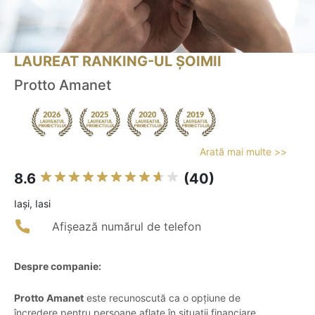
LAUREAT RANKING-UL ȘOIMII
Protto Amanet
Arată mai multe >>
8.6
(40)
Iaşi, Iasi
Afișează numărul de telefon
Despre companie:
Protto Amanet
este recunoscută ca o opțiune de
încredere pentru persoane aflate în situații financiare