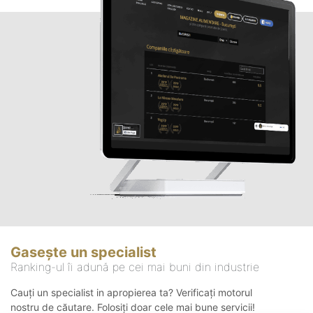
Gasește un specialist
Ranking-ul îi adună pe cei mai buni din industrie
Cauți un specialist in apropierea ta? Verificați motorul
nostru de căutare. Folosiți doar cele mai bune servicii!