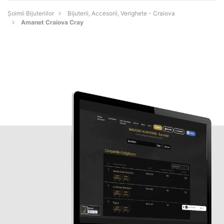
Şoimii Bijuteriilor
Bijuterii, Accesorii, Verighete - Craiova
Amanet Craiova Cray