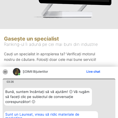
Gasește un specialist
Ranking-ul îi adună pe cei mai buni din industrie
Cauți un specialist in apropierea ta? Verificați motorul
nostru de căutare. Folosiți doar cele mai bune servicii!
ŞOIMII Bijuteriilor
Live chat
Căutare
03:26
Bună, suntem încântați să vă ajutăm! 🙂 Vă rugăm
să faceți clic pe subiectul de conversație
corespunzător! 🙂
Sunt un Laureat, vreau să ridic materiale de
Organizator Ranking
Plebiscyt
Contact