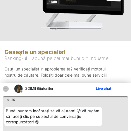
Gasește un specialist
Ranking-ul îi adună pe cei mai buni din industrie
Cauți un specialist in apropierea ta? Verificați motorul
nostru de căutare. Folosiți doar cele mai bune servicii!
ŞOIMII Bijuteriilor
Live chat
Căutare
01:35
Bună, suntem încântați să vă ajutăm! 🙂 Vă rugăm
să faceți clic pe subiectul de conversație
corespunzător! 🙂