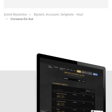
Şoimii Bijuteriilor
Bijuterii, Accesorii, Verighete - Aiud
Coroana De Aur