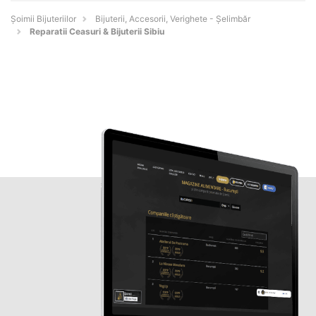
Şoimii Bijuteriilor
Bijuterii, Accesorii, Verighete - Şelimbăr
Reparatii Ceasuri & Bijuterii Sibiu