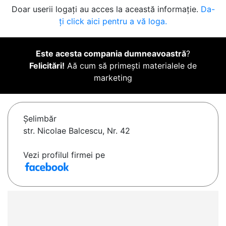
Doar userii logați au acces la această informație.
Da-
ți click aici pentru a vă loga.
Este acesta compania dumneavoastră
?
Felicitări!
Aă cum să primești materialele de
marketing
Şelimbăr
str. Nicolae Balcescu, Nr. 42
Vezi profilul firmei pe