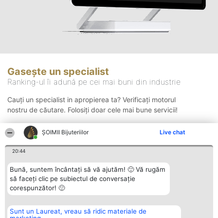
Gasește un specialist
Ranking-ul îi adună pe cei mai buni din industrie
Cauți un specialist in apropierea ta? Verificați motorul
nostru de căutare. Folosiți doar cele mai bune servicii!
ŞOIMII Bijuteriilor
Live chat
Căutare
20:44
Bună, suntem încântați să vă ajutăm! 🙂 Vă rugăm
să faceți clic pe subiectul de conversație
corespunzător! 🙂
Sunt un Laureat, vreau să ridic materiale de
Organizator Ranking
Plebiscyt
Contact