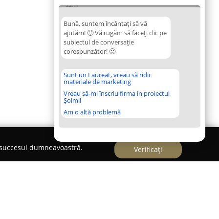
22:11
Bună, suntem încântați să vă
ajutăm! 🙂 Vă rugăm să faceți clic pe
subiectul de conversație
corespunzător! 🙂
Sunt un Laureat, vreau să ridic
materiale de marketing
Vreau să-mi înscriu firma in proiectul
Șoimii
Am o altă problemă
e succesul dumneavoastră.
Verificați