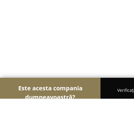
Este acesta compania
Verifica
dumneavoastră?
Şoimii Bijuteriilor
Bijuterii, Accesorii, Verighete -