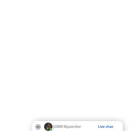
ŞOIMII Bijuteriilor
Live chat