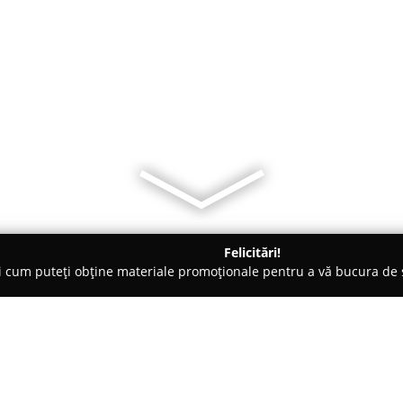
Felicitări!
ți cum puteți obține materiale promoționale pentru a vă bucura d
 Brăila
Aur 14k Faurei