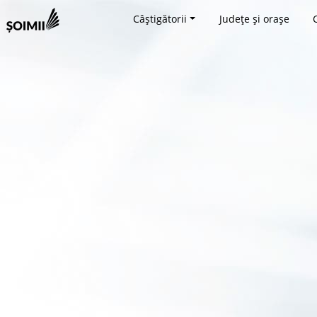
Câștigătorii
Județe și orașe