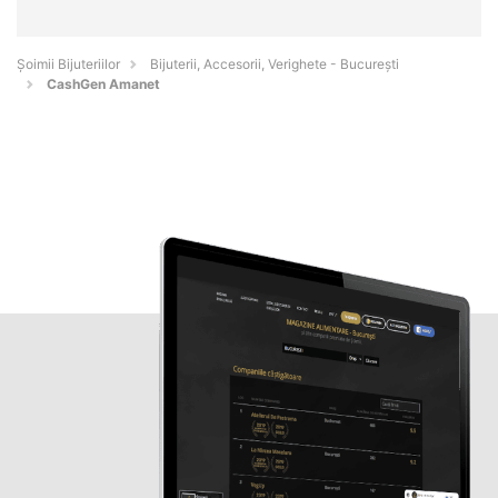
Şoimii Bijuteriilor
Bijuterii, Accesorii, Verighete - Bucureşti
CashGen Amanet