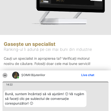
Gasește un specialist
Ranking-ul îi adună pe cei mai buni din industrie
Cauți un specialist in apropierea ta? Verificați motorul
nostru de căutare. Folosiți doar cele mai bune servicii!
ŞOIMII Bijuteriilor
Live chat
Căutare
14:22
Bună, suntem încântați să vă ajutăm! 🙂 Vă rugăm
să faceți clic pe subiectul de conversație
corespunzător! 🙂