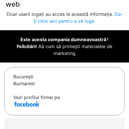
web
Doar userii logați au acces la această informație.
Da-
ți click aici pentru a vă loga.
Este acesta compania dumneavoastră
?
Felicitări!
Aă cum să primești materialele de
marketing
Bucureşti
Bucharest
Vezi profilul firmei pe