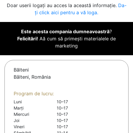
Doar userii logați au acces la această informație.
Da-
ți click aici pentru a vă loga.
Este acesta compania dumneavoastră
?
Felicitări!
Aă cum să primești materialele de
marketing
Bălteni
Bâlteni, România
Program de lucru:
Luni
10–17
Marți
10–17
Miercuri
10–17
Joi
10–17
Vineri
10–17
Sâmbătă
11–14