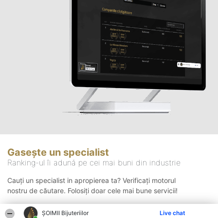
Gasește un specialist
Ranking-ul îi adună pe cei mai buni din industrie
Cauți un specialist in apropierea ta? Verificați motorul
nostru de căutare. Folosiți doar cele mai bune servicii!
ŞOIMII Bijuteriilor
Live chat