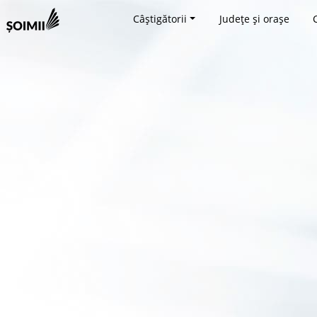
Câștigătorii
Județe și orașe