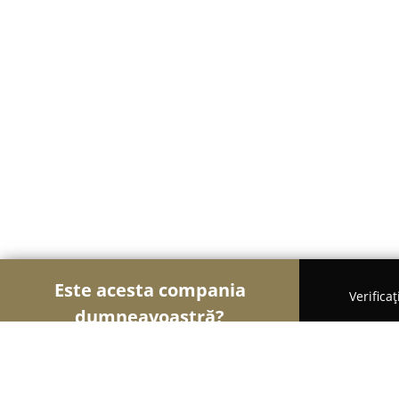
Este acesta compania
Verifica
dumneavoastră?
Şoimii Bijuteriilor
Bijuterii, Accesorii, Verighete