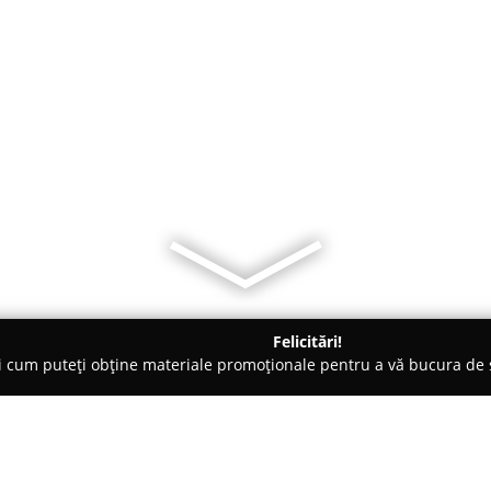
Felicitări!
ți cum puteți obține materiale promoționale pentru a vă bucura d
 - Suceava
Bijuteria Lupul Alb