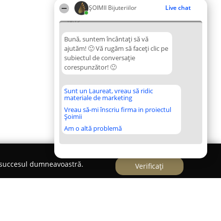
ŞOIMII Bijuteriilor
Live chat
18:19
Bună, suntem încântați să vă
ajutăm! 🙂 Vă rugăm să faceți clic pe
subiectul de conversație
corespunzător! 🙂
Sunt un Laureat, vreau să ridic
materiale de marketing
Vreau să-mi înscriu firma in proiectul
Șoimii
Am o altă problemă
e succesul dumneavoastră.
Verificați