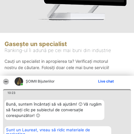
Gasește un specialist
Ranking-ul îi adună pe cei mai buni din industrie
Cauți un specialist in apropierea ta? Verificați motorul
nostru de căutare. Folosiți doar cele mai bune servicii!
ŞOIMII Bijuteriilor
Live chat
Căutare
10:23
Bună, suntem încântați să vă ajutăm! 🙂 Vă rugăm
să faceți clic pe subiectul de conversație
corespunzător! 🙂
Sunt un Laureat, vreau să ridic materiale de
Organizator Ranking
Plebiscyt
Contact