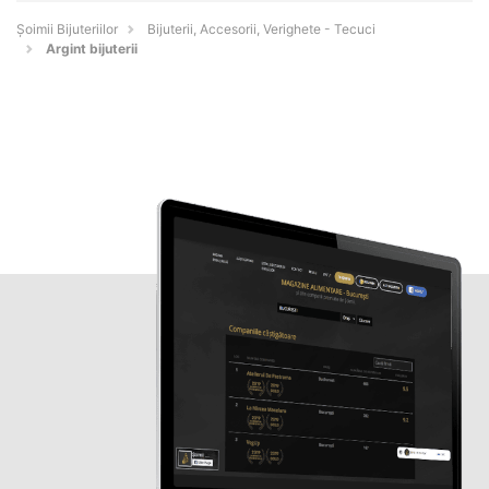
Şoimii Bijuteriilor
Bijuterii, Accesorii, Verighete - Tecuci
Argint bijuterii