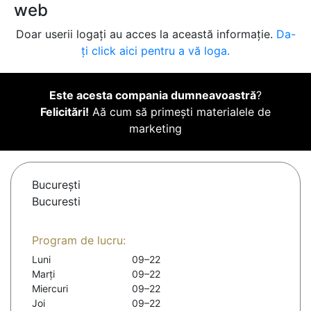
web
Doar userii logați au acces la această informație.
Da-
ți click aici pentru a vă loga.
Este acesta compania dumneavoastră
?
Felicitări!
Aă cum să primești materialele de
marketing
Bucureşti
Bucuresti
Program de lucru:
Luni
09–22
Marți
09–22
Miercuri
09–22
Joi
09–22