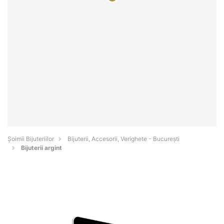
Şoimii Bijuteriilor
Bijuterii, Accesorii, Verighete - Bucureşti
Bijuterii argint