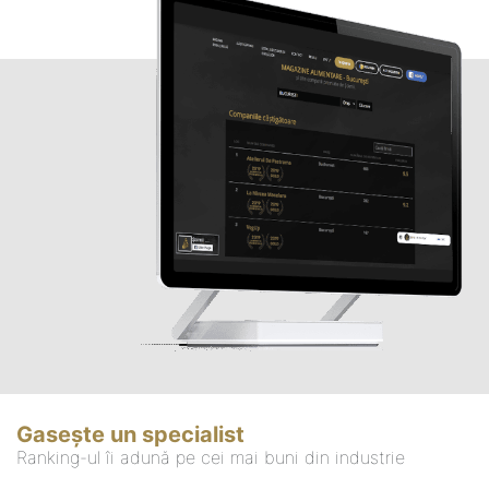
Gasește un specialist
Ranking-ul îi adună pe cei mai buni din industrie