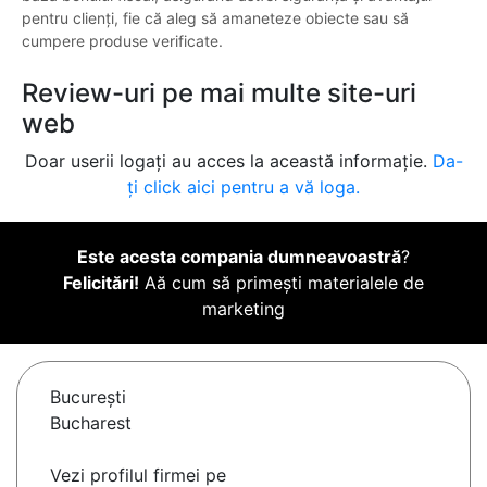
pentru clienți, fie că aleg să amaneteze obiecte sau să
cumpere produse verificate.
Review-uri pe mai multe site-uri
web
Doar userii logați au acces la această informație.
Da-
ți click aici pentru a vă loga.
Este acesta compania dumneavoastră
?
Felicitări!
Aă cum să primești materialele de
marketing
Bucureşti
Bucharest
Vezi profilul firmei pe