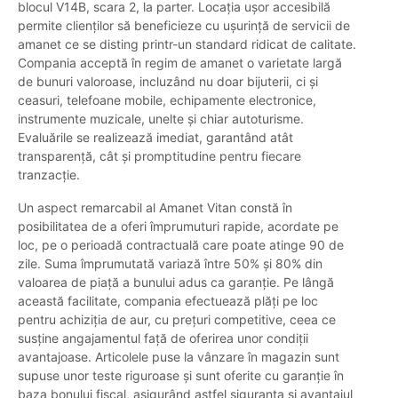
blocul V14B, scara 2, la parter. Locația ușor accesibilă
permite clienților să beneficieze cu ușurință de servicii de
amanet ce se disting printr-un standard ridicat de calitate.
Compania acceptă în regim de amanet o varietate largă
de bunuri valoroase, incluzând nu doar bijuterii, ci și
ceasuri, telefoane mobile, echipamente electronice,
instrumente muzicale, unelte și chiar autoturisme.
Evaluările se realizează imediat, garantând atât
transparență, cât și promptitudine pentru fiecare
tranzacție.
Un aspect remarcabil al Amanet Vitan constă în
posibilitatea de a oferi împrumuturi rapide, acordate pe
loc, pe o perioadă contractuală care poate atinge 90 de
zile. Suma împrumutată variază între 50% și 80% din
valoarea de piață a bunului adus ca garanție. Pe lângă
această facilitate, compania efectuează plăți pe loc
pentru achiziția de aur, cu prețuri competitive, ceea ce
susține angajamentul față de oferirea unor condiții
avantajoase. Articolele puse la vânzare în magazin sunt
supuse unor teste riguroase și sunt oferite cu garanție în
baza bonului fiscal, asigurând astfel siguranța și avantajul