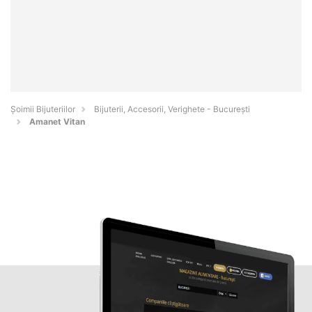
Şoimii Bijuteriilor
Bijuterii, Accesorii, Verighete - Bucureşti
Amanet Vitan