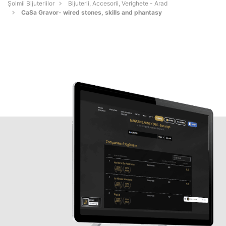
Şoimii Bijuteriilor
Bijuterii, Accesorii, Verighete - Arad
CaSa Gravor- wired stones, skills and phantasy