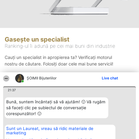
Gasește un specialist
Ranking-ul îi adună pe cei mai buni din industrie
Cauți un specialist in apropierea ta? Verificați motorul
nostru de căutare. Folosiți doar cele mai bune servicii!
ŞOIMII Bijuteriilor
Live chat
Căutare
21:37
Bună, suntem încântați să vă ajutăm! 🙂 Vă rugăm
să faceți clic pe subiectul de conversație
corespunzător! 🙂
Sunt un Laureat, vreau să ridic materiale de
Organizator Ranking
Plebiscyt
Contact
marketing
BRIGHT SOLUTIONS BR SRL
Câștigătorii
Contact
Aleea Timisul De Sus 2 Bl. A30
Lista Tuturor