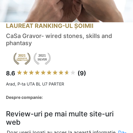
LAUREAT RANKING-UL ȘOIMII
CaSa Gravor- wired stones, skills and
phantasy
8.6
(9)
Arad, P-ta UTA BL U7 PARTER
Despre companie:
Review-uri pe mai multe site-uri
web
Doar userii logați au acces la această informație.
Da-