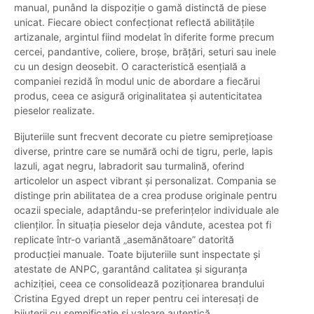
manual, punând la dispoziție o gamă distinctă de piese
unicat. Fiecare obiect confecționat reflectă abilitățile
artizanale, argintul fiind modelat în diferite forme precum
cercei, pandantive, coliere, broșe, brățări, seturi sau inele
cu un design deosebit. O caracteristică esențială a
companiei rezidă în modul unic de abordare a fiecărui
produs, ceea ce asigură originalitatea și autenticitatea
pieselor realizate.
Bijuteriile sunt frecvent decorate cu pietre semiprețioase
diverse, printre care se numără ochi de tigru, perle, lapis
lazuli, agat negru, labradorit sau turmalină, oferind
articolelor un aspect vibrant și personalizat. Compania se
distinge prin abilitatea de a crea produse originale pentru
ocazii speciale, adaptându-se preferințelor individuale ale
clienților. În situația pieselor deja vândute, acestea pot fi
replicate într-o variantă „asemănătoare” datorită
producției manuale. Toate bijuteriile sunt inspectate și
atestate de ANPC, garantând calitatea și siguranța
achiziției, ceea ce consolidează poziționarea brandului
Cristina Egyed drept un reper pentru cei interesați de
bijuterii cu semnificație și valoare autentică.