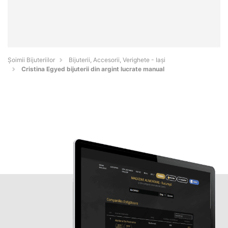
Şoimii Bijuteriilor
Bijuterii, Accesorii, Verighete - Iaşi
Cristina Egyed bijuterii din argint lucrate manual