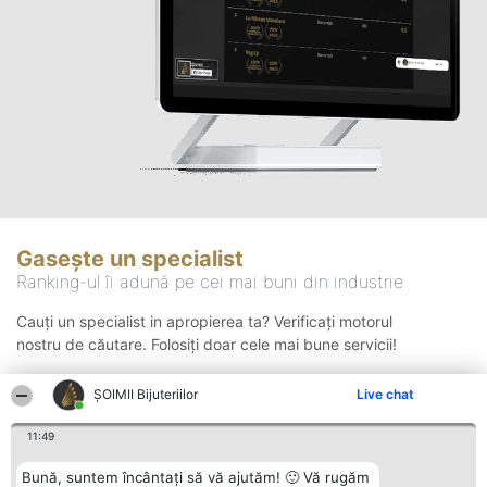
Gasește un specialist
Ranking-ul îi adună pe cei mai buni din industrie
Cauți un specialist in apropierea ta? Verificați motorul
nostru de căutare. Folosiți doar cele mai bune servicii!
ŞOIMII Bijuteriilor
Live chat
Căutare
11:49
Bună, suntem încântați să vă ajutăm! 🙂 Vă rugăm