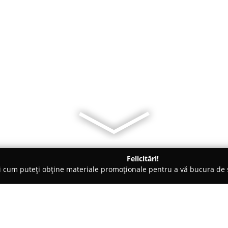
Felicitări!
ți cum puteți obține materiale promoționale pentru a vă bucura d
- Bucureşti
Cumpar Argint - Cumpar Aur