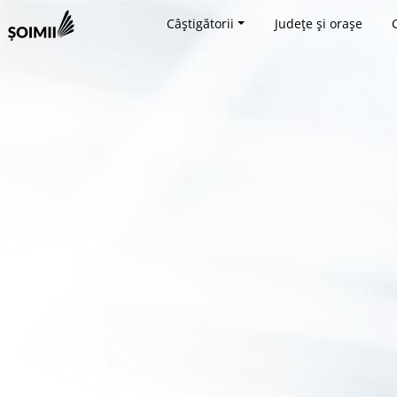
Câștigătorii
Județe și orașe