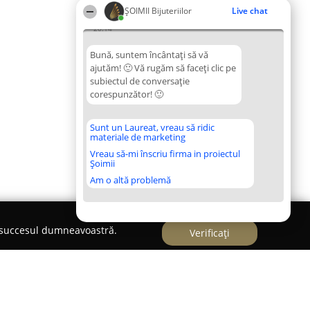
ŞOIMII Bijuteriilor
Live chat
20:14
Bună, suntem încântați să vă
ajutăm! 🙂 Vă rugăm să faceți clic pe
subiectul de conversație
corespunzător! 🙂
Sunt un Laureat, vreau să ridic
materiale de marketing
Vreau să-mi înscriu firma in proiectul
Șoimii
Am o altă problemă
e succesul dumneavoastră.
Verificați