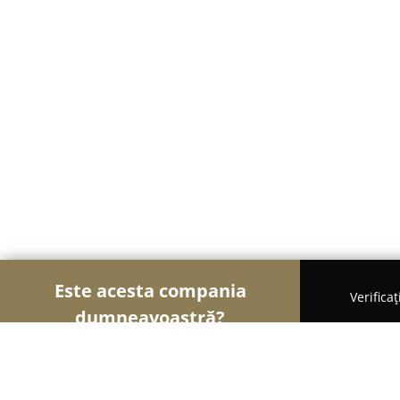
Este acesta compania
Verifica
dumneavoastră?
Şoimii Bijuteriilor
Bijuterii, Accesorii, Verighete 