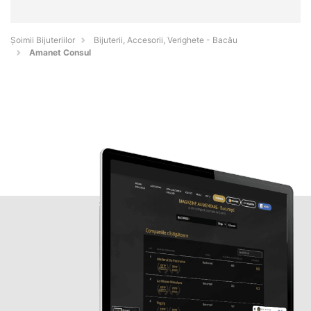
Şoimii Bijuteriilor
Bijuterii, Accesorii, Verighete - Bacău
Amanet Consul