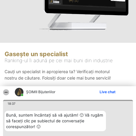
Gasește un specialist
Ranking-ul îi adună pe cei mai buni din industrie
Cauți un specialist in apropierea ta? Verificați motorul
nostru de căutare. Folosiți doar cele mai bune servicii!
ŞOIMII Bijuteriilor
Live chat
Căutare
18:37
Bună, suntem încântați să vă ajutăm! 🙂 Vă rugăm
să faceți clic pe subiectul de conversație
corespunzător! 🙂