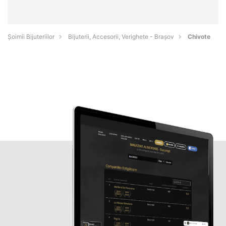
Şoimii Bijuteriilor
Bijuterii, Accesorii, Verighete - Braşov
Chivote