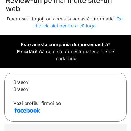
Review-uri pe mai multe site-uri
web
Doar userii logați au acces la această informație.
Da-
ți click aici pentru a vă loga.
Este acesta compania dumneavoastră
?
Felicitări!
Aă cum să primești materialele de
marketing
Braşov
Brasov
Vezi profilul firmei pe