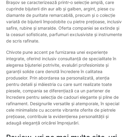
Brașov se caracterizează printr-o selecție amplă, care
cuprinde bijuterii din aur alb și galben, argint, piese cu
diamante de puritate remarcabilă, precum și o colecție
variată de bijuterii împodobite cu pietre prețioase, inclusiv
safire, rubine și smaralde. Oferta companiei se extinde și
la ceasuri sofisticate, parfumuri exclusiviste și instrumente
de scris rafinate.
Chivote pune accent pe furnizarea unei experiențe
integrate, oferind inclusiv consultanță de specialitate în
alegerea bijuteriei potrivite, evaluări profesioniste și
garanții solide care denotă încredere în calitatea
produselor. Prin abordarea sa personalizată, atenția
pentru detalii și măiestria cu care sunt realizate toate
piesele, compania se diferențiază ca un partener de
încredere pentru selecția de cadouri elegante și pline de
rafinament. Designurile versatile și atemporale, în special
cele minimaliste cu accente vibrante oferite de pietrele
prețioase, contribuie la evidențierea personalității și
adaugă eleganță oricărei împrejurări.