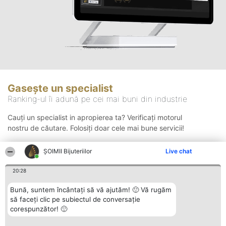
Gasește un specialist
Ranking-ul îi adună pe cei mai buni din industrie
Cauți un specialist in apropierea ta? Verificați motorul
nostru de căutare. Folosiți doar cele mai bune servicii!
ŞOIMII Bijuteriilor
Live chat
Căutare
20:28
Bună, suntem încântați să vă ajutăm! 🙂 Vă rugăm
să faceți clic pe subiectul de conversație
corespunzător! 🙂