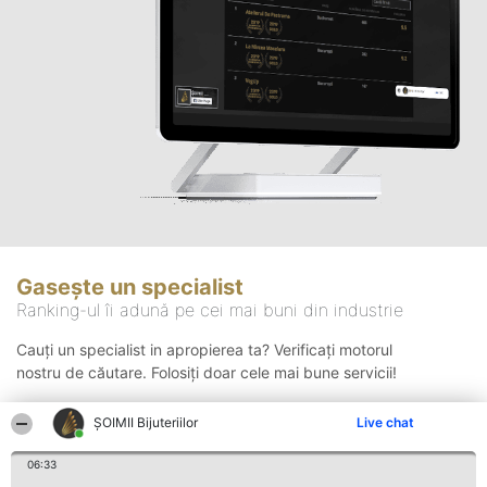
Gasește un specialist
Ranking-ul îi adună pe cei mai buni din industrie
Cauți un specialist in apropierea ta? Verificați motorul
nostru de căutare. Folosiți doar cele mai bune servicii!
ŞOIMII Bijuteriilor
Live chat
Căutare
06:33