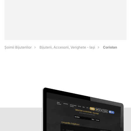
Şoimii Bijuteriilor
Bijuterii, Accesorii, Verighete - Iaşi
Coriolan