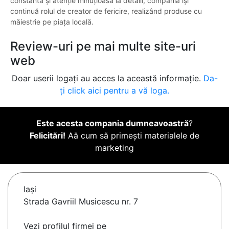
constantă și atenție minuțioasă la detalii, compania își
continuă rolul de creator de fericire, realizând produse cu
măiestrie pe piața locală.
Review-uri pe mai multe site-uri
web
Doar userii logați au acces la această informație.
Da-
ți click aici pentru a vă loga.
Este acesta compania dumneavoastră
?
Felicitări!
Aă cum să primești materialele de
marketing
Iaşi
Strada Gavriil Musicescu nr. 7
Vezi profilul firmei pe