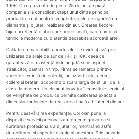
1996. Cu o prezență de peste 25 de ani pe piață,
compania s-a consolidat drept unul dintre principalii
producători naționali de verighete, inele de logodnă cu
diamante și bijuterii realizate din aur. Crearea fiecărei
bijuterii reflectă o abordare profesională, care combină
tehnicile moderne cu o atenție deosebită acordată artei.
Calitatea remarcabilă a produselor se evidențiază prin
utilizarea de aliaje de aur de 14K și 18K, ceea ce
garantează o rezistență îndelungată și un aspect
strălucitor, păstrat în timp. Firma se remarcă printr-o
varietate extinsă de colecții, incluzând inele, cercei,
coliere și brățări, acoperind o scară largă de stiluri, de la
clasic la modern. Un element inovator îl constituie serviciul
de verighete de probă, ce permite calibrarea exactă a
dimensiunilor înainte de realizarea finală a bijuteriei din aur.
Pentru desăvârșirea experienței, Coriolan pune la
dispoziție servicii personalizate precum gravarea și
curățarea profesională a bijuteriilor, menținând astfel
durabilitatea și aspectul estetic al acestora. Prin inovație