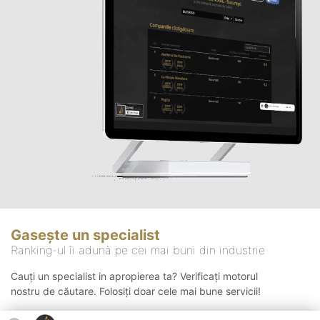
Gasește un specialist
Ranking-ul îi adună pe cei mai buni din industrie
Cauți un specialist in apropierea ta? Verificați motorul
nostru de căutare. Folosiți doar cele mai bune servicii!