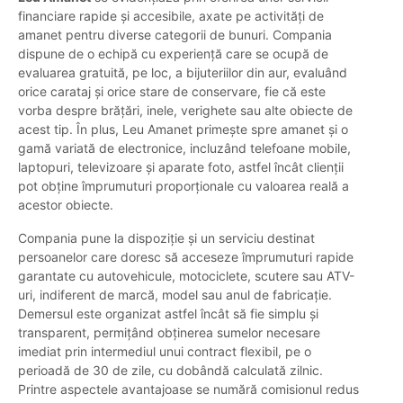
financiare rapide și accesibile, axate pe activități de
amanet pentru diverse categorii de bunuri. Compania
dispune de o echipă cu experiență care se ocupă de
evaluarea gratuită, pe loc, a bijuteriilor din aur, evaluând
orice carataj și orice stare de conservare, fie că este
vorba despre brățări, inele, verighete sau alte obiecte de
acest tip. În plus, Leu Amanet primește spre amanet și o
gamă variată de electronice, incluzând telefoane mobile,
laptopuri, televizoare și aparate foto, astfel încât clienții
pot obține împrumuturi proporționale cu valoarea reală a
acestor obiecte.
Compania pune la dispoziție și un serviciu destinat
persoanelor care doresc să acceseze împrumuturi rapide
garantate cu autovehicule, motociclete, scutere sau ATV-
uri, indiferent de marcă, model sau anul de fabricație.
Demersul este organizat astfel încât să fie simplu și
transparent, permițând obținerea sumelor necesare
imediat prin intermediul unui contract flexibil, pe o
perioadă de 30 de zile, cu dobândă calculată zilnic.
Printre aspectele avantajoase se numără comisionul redus