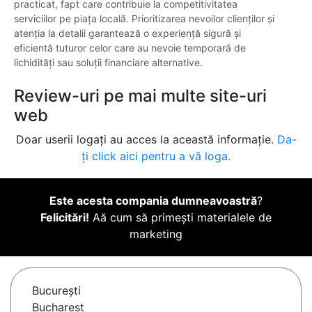
practicat, fapt care contribuie la competitivitatea
serviciilor pe piața locală. Prioritizarea nevoilor clienților și
atenția la detalii garantează o experiență sigură și
eficientă tuturor celor care au nevoie temporară de
lichidități sau soluții financiare alternative.
Review-uri pe mai multe site-uri
web
Doar userii logați au acces la această informație.
Da-
ți click aici pentru a vă loga.
Este acesta compania dumneavoastră
?
Felicitări!
Aă cum să primești materialele de
marketing
Bucureşti
Bucharest