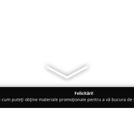
Felicitări!
ți cum puteți obține materiale promoționale pentru a vă bucura d
 Alba Iulia
Style4You