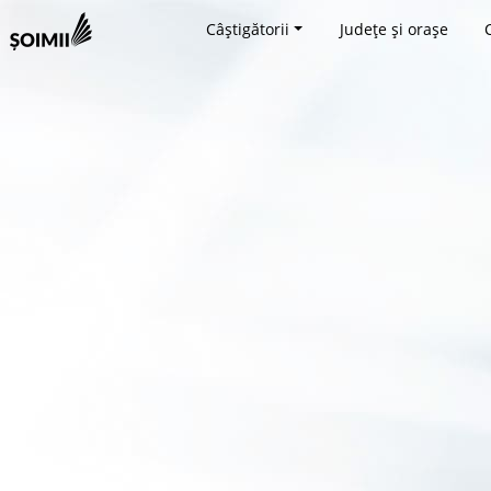
Câștigătorii
Județe și orașe