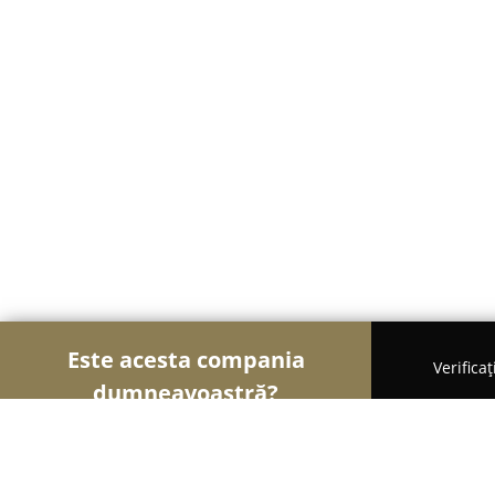
Este acesta compania
Verifica
dumneavoastră?
Şoimii Bijuteriilor
Bijuterii, Accesorii, Verighete -