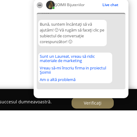
ŞOIMII Bijuteriilor
Live chat
11:17
Bună, suntem încântați să vă
ajutăm! 🙂 Vă rugăm să faceți clic pe
subiectul de conversație
corespunzător! 🙂
Sunt un Laureat, vreau să ridic
materiale de marketing
Vreau să-mi înscriu firma in proiectul
Șoimii
Am o altă problemă
e succesul dumneavoastră.
Verificați