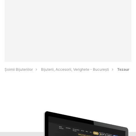
Şoimii Bijuteriilor
Bijuterii, Accesorii, Verighete - Bucureşti
Tezaur