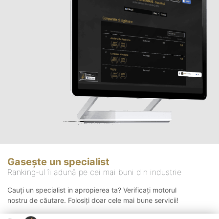
Gasește un specialist
Ranking-ul îi adună pe cei mai buni din industrie
Cauți un specialist in apropierea ta? Verificați motorul
nostru de căutare. Folosiți doar cele mai bune servicii!