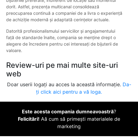
bijuteriile preferate, indiferent de locație sau momentul
dorit. Astfel, prezența multicanal consolidează
preocuparea continuă a companiei de a livra o experiență
de achiziție modernă și adaptată cerințelor actuale.
Datorită profesionalismului serviciilor și angajamentului
față de standarde înalte, compania se menține drept o
alegere de încredere pentru cei interesați de bijuterii de
valoare.
Review-uri pe mai multe site-uri
web
Doar userii logați au acces la această informație.
Da-
ți click aici pentru a vă loga.
Este acesta compania dumneavoastră
?
Felicitări!
Aă cum să primești materialele de
marketing