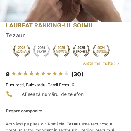
LAUREAT RANKING-UL ȘOIMII
Tezaur
Arată mai multe >>
9
(30)
Bucureşti, Bulevardul Camil Ressu 6
Afișează numărul de telefon
Despre companie:
Activând pe piața din România,
Tezaur
este recunoscut
drept un actor important în sectorul bijuteriilor, precum și