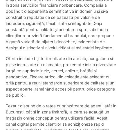
în zona serviciilor financiare nonbancare. Compania a
dobândit o experiență semnificativă în domeniu și și-a
construit o reputație ce se bazează pe valorile de
încredere, siguranță, flexibilitate și integritate. Grija
constantă pentru calitate și orientarea spre satisfacția
clienților reprezintă fundamentul brandului, care propune
o gamă variată de bijuterii deosebite, evidențiate de
designul distinctiv și nivelul ridicat al măiestriei implicate.
Oferta include bijuterii realizate din aur alb, aur galben și
piese încrustate cu diamante, prezentate într-o diversitate
largă ce cuprinde inele, cercei, coliere, brățări și
pandantive. Fiecare articol din colecție este selectat cu
grijă pentru a reuni standarde superioare de calitate și un
aspect aparte, rămânând accesibil pentru orice categorie
de public.
Tezaur dispune de o rețea cuprinzătoare de agenții atât în
București, cât și în zona limitrofă, la care se adaugă un
magazin online conceput pentru utilizare facilă. Acest
canal digital permite clienților să achiziționeze rapid