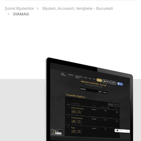
Şoimii Bijuteriilor
Bijuterii, Accesorii, Verighete - Bucureşti
DIAMAG