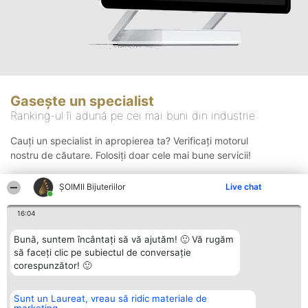
Gasește un specialist
Ranking-ul îi adună pe cei mai buni din industrie
Cauți un specialist in apropierea ta? Verificați motorul
nostru de căutare. Folosiți doar cele mai bune servicii!
ŞOIMII Bijuteriilor
Live chat
Căutare
16:04
Bună, suntem încântați să vă ajutăm! 🙂 Vă rugăm
să faceți clic pe subiectul de conversație
corespunzător! 🙂
Sunt un Laureat, vreau să ridic materiale de
Organizator Ranking
Plebiscyt
Contact