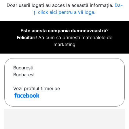
Doar userii logați au acces la această informație.
Da-
ți click aici pentru a vă loga.
Este acesta compania dumneavoastră
?
Felicitări!
Aă cum să primești materialele de
marketing
Bucureşti
Bucharest
Vezi profilul firmei pe