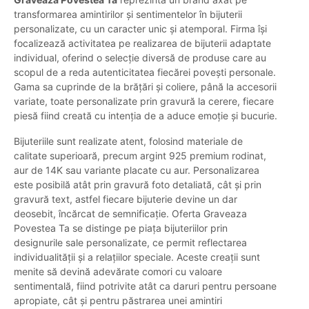
transformarea amintirilor și sentimentelor în bijuterii
personalizate, cu un caracter unic și atemporal. Firma își
focalizează activitatea pe realizarea de bijuterii adaptate
individual, oferind o selecție diversă de produse care au
scopul de a reda autenticitatea fiecărei povești personale.
Gama sa cuprinde de la brățări și coliere, până la accesorii
variate, toate personalizate prin gravură la cerere, fiecare
piesă fiind creată cu intenția de a aduce emoție și bucurie.
Bijuteriile sunt realizate atent, folosind materiale de
calitate superioară, precum argint 925 premium rodinat,
aur de 14K sau variante placate cu aur. Personalizarea
este posibilă atât prin gravură foto detaliată, cât și prin
gravură text, astfel fiecare bijuterie devine un dar
deosebit, încărcat de semnificație. Oferta Graveaza
Povestea Ta se distinge pe piața bijuteriilor prin
designurile sale personalizate, ce permit reflectarea
individualității și a relațiilor speciale. Aceste creații sunt
menite să devină adevărate comori cu valoare
sentimentală, fiind potrivite atât ca daruri pentru persoane
apropiate, cât și pentru păstrarea unei amintiri