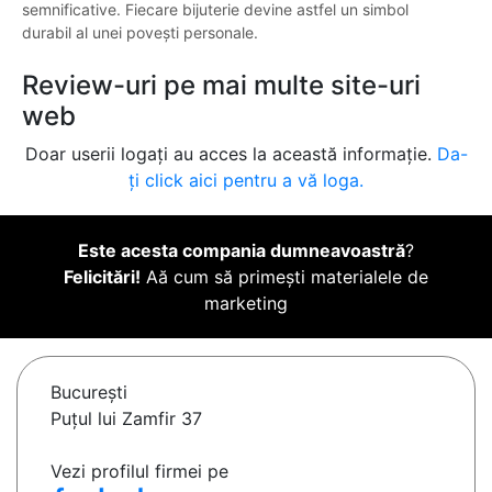
semnificative. Fiecare bijuterie devine astfel un simbol
durabil al unei povești personale.
Review-uri pe mai multe site-uri
web
Doar userii logați au acces la această informație.
Da-
ți click aici pentru a vă loga.
Este acesta compania dumneavoastră
?
Felicitări!
Aă cum să primești materialele de
marketing
Bucureşti
Puțul lui Zamfir 37
Vezi profilul firmei pe