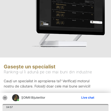
Gasește un specialist
Ranking-ul îi adună pe cei mai buni din industrie
Cauți un specialist in apropierea ta? Verificați motorul
nostru de căutare. Folosiți doar cele mai bune servicii!
ŞOIMII Bijuteriilor
Live chat
Căutare
04:57