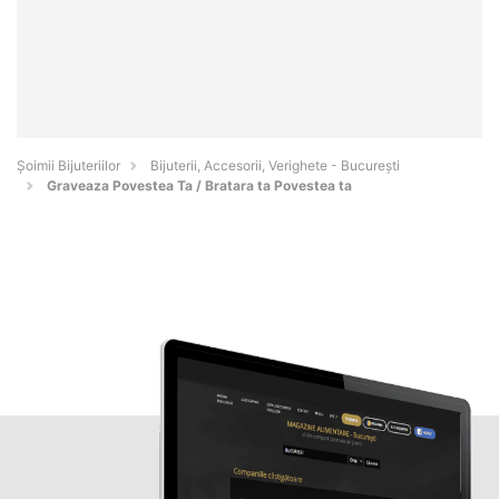
Şoimii Bijuteriilor
Bijuterii, Accesorii, Verighete - Bucureşti
Graveaza Povestea Ta / Bratara ta Povestea ta