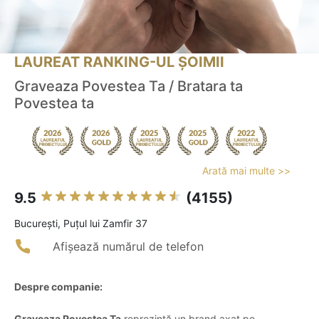
LAUREAT RANKING-UL ȘOIMII
Graveaza Povestea Ta / Bratara ta
Povestea ta
Arată mai multe >>
9.5
(4155)
Bucureşti, Puțul lui Zamfir 37
Afișează numărul de telefon
Despre companie:
Graveaza Povestea Ta
reprezintă un brand axat pe