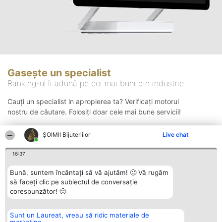
Gasește un specialist
Ranking-ul îi adună pe cei mai buni din industrie
Cauți un specialist in apropierea ta? Verificați motorul
nostru de căutare. Folosiți doar cele mai bune servicii!
ŞOIMII Bijuteriilor
Live chat
Căutare
16:37
Bună, suntem încântați să vă ajutăm! 🙂 Vă rugăm
să faceți clic pe subiectul de conversație
corespunzător! 🙂
Sunt un Laureat, vreau să ridic materiale de
Organizator Ranking
Plebiscyt
Contact