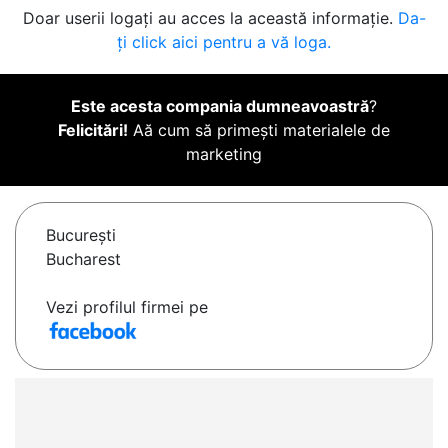
Doar userii logați au acces la această informație.
Da-
ți click aici pentru a vă loga.
Este acesta compania dumneavoastră
?
Felicitări!
Aă cum să primești materialele de
marketing
Bucureşti
Bucharest
Vezi profilul firmei pe