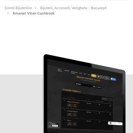
Şoimii Bijuteriilor
Bijuterii, Accesorii, Verighete - Bucureşti
Amanet Vitan Cashbook