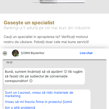
Gasește un specialist
Ranking-ul îi adună pe cei mai buni din industrie
Cauți un specialist in apropierea ta? Verificați motorul
nostru de căutare. Folosiți doar cele mai bune servicii!
ŞOIMII Bijuteriilor
Live chat
Căutare
19:20
Bună, suntem încântați să vă ajutăm! 🙂 Vă rugăm
să faceți clic pe subiectul de conversație
corespunzător! 🙂
Sunt un Laureat, vreau să ridic materiale de
Organizator Ranking
Plebiscyt
Contact
marketing
BRIGHT SOLUTIONS BR SRL
Câștigătorii
Contact
Aleea Timisul De Sus 2 Bl. A30
Lista Tuturor
Vreau să-mi înscriu firma in proiectul Șoimii
Sc. A Et. 4 Ap. 13 Cod 061952
Laureaților
Am o altă problemă
București
Reguli