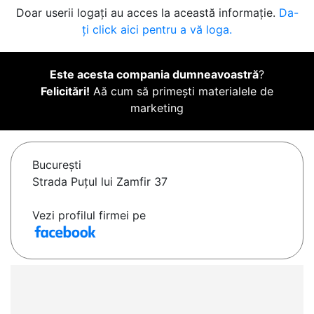
Doar userii logați au acces la această informație.
Da-
ți click aici pentru a vă loga.
Este acesta compania dumneavoastră
?
Felicitări!
Aă cum să primești materialele de
marketing
Bucureşti
Strada Puțul lui Zamfir 37
Vezi profilul firmei pe