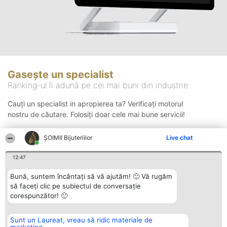
Gasește un specialist
Ranking-ul îi adună pe cei mai buni din industrie
Cauți un specialist in apropierea ta? Verificați motorul
nostru de căutare. Folosiți doar cele mai bune servicii!
ŞOIMII Bijuteriilor
Live chat
Căutare
12:47
Bună, suntem încântați să vă ajutăm! 🙂 Vă rugăm
să faceți clic pe subiectul de conversație
corespunzător! 🙂
Sunt un Laureat, vreau să ridic materiale de
Organizator Ranking
Plebiscyt
Contact