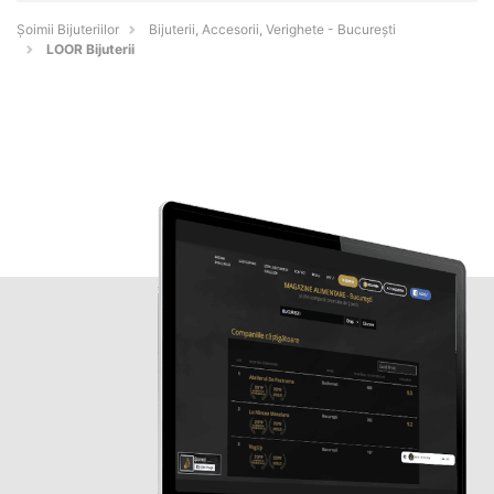
Şoimii Bijuteriilor
Bijuterii, Accesorii, Verighete - Bucureşti
LOOR Bijuterii